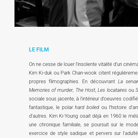
LE FILM
On ne cesse de louer l’insolente vitalité d’un cin
Kim Ki-duk ou Park Chan-wook citent régulièreme
propres filmographies. En découvrant
La serva
Memories of murder
,
The Host
,
Les locataires
ou
sociale sous jacente, à l’intérieur d’oeuvres codifié
fantastique, le polar
hard boiled
ou l’histoire d
d’autres. Kim Ki-Young osait déjà en 1960 le m
une chronique familiale, se poursuit sur le mo
exercice de style sadique et pervers sur l’adult