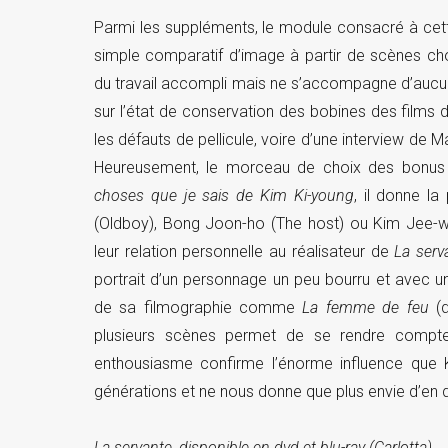
Parmi les suppléments, le module consacré à cette
simple comparatif d’image à partir de scènes ch
du travail accompli mais ne s’accompagne d’aucu
sur l’état de conservation des bobines des films 
les défauts de pellicule, voire d’une interview de 
Heureusement, le morceau de choix des bonus e
choses que je sais de Kim Ki-young
, il donne l
(Oldboy), Bong Joon-ho (The host) ou Kim Jee-
leur relation personnelle au réalisateur de
La serv
portrait d’un personnage un peu bourru et avec u
de sa filmographie comme
La femme de feu
(d
plusieurs scènes permet de se rendre compte
enthousiasme confirme l’énorme influence que K
générations et ne nous donne que plus envie d’en 
La servante, disponible en dvd et blu-ray (Carlotta)