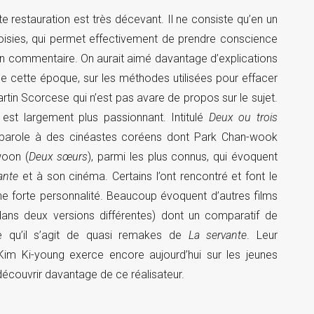
 restauration est très décevant. Il ne consiste qu’en un
oisies, qui permet effectivement de prendre conscience
n commentaire. On aurait aimé davantage d’explications
de cette époque, sur les méthodes utilisées pour effacer
Martin Scorcese qui n’est pas avare de propos sur le sujet.
st largement plus passionnant. Intitulé
Deux ou trois
a parole à des cinéastes coréens dont Park Chan-wook
woon (
Deux sœurs
), parmi les plus connus, qui évoquent
ante
et à son cinéma. Certains l’ont rencontré et font le
ne forte personnalité. Beaucoup évoquent d’autres films
ans deux versions différentes) dont un comparatif de
 qu’il s’agit de quasi remakes de
La servante
. Leur
im Ki-young exerce encore aujourd’hui sur les jeunes
découvrir davantage de ce réalisateur.