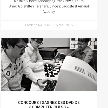
Kolinka,Vincent Macaigne,Greta Gerwig, Laura
Smet, Golshifteh Farahani, Vincent Lacoste et Arnaud
Azoulay
Frédéric RACKAY
6 mai 2015
CONCOURS | GAGNEZ DES DVD DE
« COMPUTER CHESS »