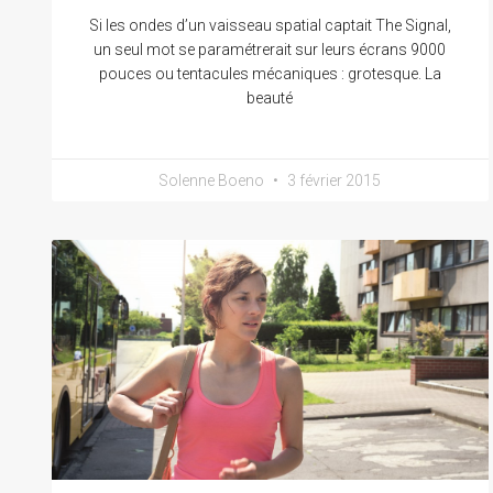
Si les ondes d’un vaisseau spatial captait The Signal,
un seul mot se paramétrerait sur leurs écrans 9000
pouces ou tentacules mécaniques : grotesque. La
beauté
Solenne Boeno
3 février 2015