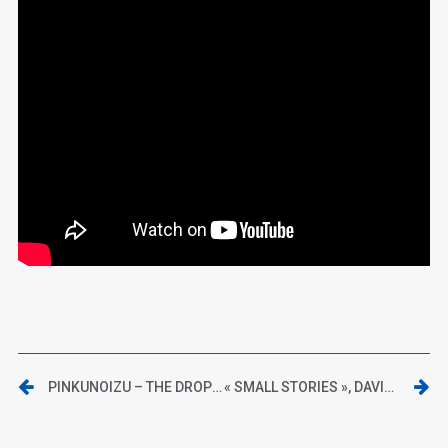
PINKUNOIZU – THE DROP (FULL TIME HOBBY)
« SMALL STORIES », DAVID LYNCH À LA MAISON EUROPÉENNE DE LA PHOTOGRAPHIE