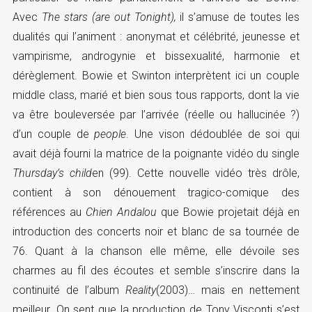
Avec
The stars (are out Tonight),
il s’amuse de toutes les
dualités qui l’animent : anonymat et célébrité, jeunesse et
vampirisme, androgynie et bissexualité, harmonie et
dérèglement. Bowie et Swinton interprètent ici un couple
middle class, marié et bien sous tous rapports, dont la vie
va être bouleversée par l’arrivée (réelle ou hallucinée ?)
d’un couple de
people
. Une vison dédoublée de soi qui
avait déjà fourni la matrice de la poignante vidéo du single
Thursday’s child
en (99). Cette nouvelle vidéo très drôle,
contient à son dénouement tragico-comique des
références au
Chien Andalou
que Bowie projetait déjà en
introduction des concerts noir et blanc de sa tournée de
76. Quant à la chanson elle même, elle dévoile ses
charmes au fil des écoutes et semble s’inscrire dans la
continuité de l’album
Reality
(2003)… mais en nettement
meilleur. On sent que la production de Tony Visconti s’est