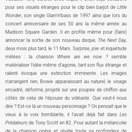
pour ses visuels étranges pour le clip bien barjot de
Little
Wonder
, son single Glam’n’bass de 1997 ainsi que lors du
concert anniversaire de ses 50 ans la même année au
Madison Square Garden. Il en profite même pour (faire)
annoncer la sortie de son nouveau disque,
The Next Day
,
deux mois plus tard, le 11 Mars. Surprise, joie et inquiétude
mêlées : la chanson
Where are we now ?
semble
matérialiser l’idée même d’agonie, tant son flux étrange et
ralenti évoque une extinction imminente. Les images
n’arrangent rien, Bowie apparaissant au naturel, le visage
encadré, déformé, projeté sur une poupée de chiffon aux
côtés de celui de l’épouse du vidéaste. Que veut-il nous
dire ? Est-ce là un nouveau personnage ? On pensait que le
vieux à la voix tremblante, il l’avait déjà fait dans
Les
Prédateurs
de Tony Scott en 82…Pour autant la mélancolie
de la chanson opère et révèle toute sa profondeur de