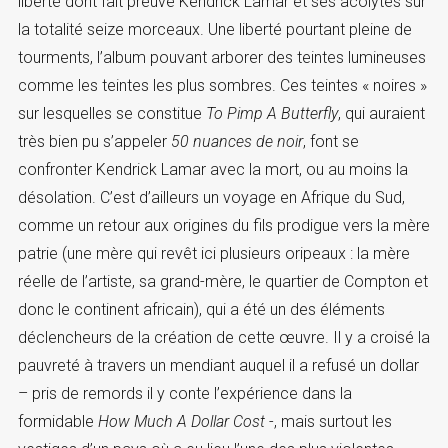
liberté dont fait preuve Kendrick Lamar et ses acolytes sur
la totalité seize morceaux. Une liberté pourtant pleine de
tourments, l’album pouvant arborer des teintes lumineuses
comme les teintes les plus sombres. Ces teintes « noires »
sur lesquelles se constitue
To Pimp A Butterfly
, qui auraient
très bien pu s’appeler
50 nuances de noir
, font se
confronter Kendrick Lamar avec la mort, ou au moins la
désolation. C’est d’ailleurs un voyage en Afrique du Sud,
comme un retour aux origines du fils prodigue vers la mère
patrie (une mère qui revêt ici plusieurs oripeaux : la mère
réelle de l’artiste, sa grand-mère, le quartier de Compton et
donc le continent africain), qui a été un des éléments
déclencheurs de la création de cette œuvre. Il y a croisé la
pauvreté à travers un mendiant auquel il a refusé un dollar
– pris de remords il y conte l’expérience dans la
formidable
How Much A Dollar Cost
-, mais surtout les