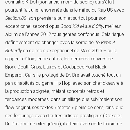
connaître K-Dot (son ancien nom de scène) qui s’était
pourtant fait une renommée dans le milieu du Rap US avec
Section.80
, son premier album et surtout pour son
exceptionnel second opus
Good Kid M.a.a.d City
, meilleur
album de l’année 2012 tous genres confondus. Cela risque
définitivement de changer, avec la sortie de
To Pimp A
Butterfly
en ce mois exceptionnel de Mars 2015 – où le
rappeur côtoie, entre autres, les dernières œuvres de
Björk, Death Grips, Liturgy et Godspeed You! Black
Emperor. Car si le protégé de Dr. Dre avait touché tout un
pan d’habitués du genre Hip Hop, avec son chef d’œuvre à
la production soignée, mêlant sonorités rétros et
tendances modernes, dans un alliage que sublimaient son
flow original, ses textes « métas » pleins de sens, ainsi que
ses featurings avec d’autres artistes prestigieux (Drake et
Dr. Dre pour ne citer qu’eux), il atteint avec cette troisième