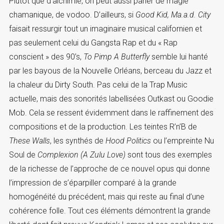
Plutôt que d’alchimie, on peut aussi parler de magie
chamanique, de vodoo. D’ailleurs, si
Good Kid, Ma.a.d. City
faisait ressurgir tout un imaginaire musical californien et
pas seulement celui du Gangsta Rap et du « Rap
conscient » des 90’s,
To Pimp A Butterfly
semble lui hanté
par les bayous de la Nouvelle Orléans, berceau du Jazz et
la chaleur du Dirty South. Pas celui de la Trap Music
actuelle, mais des sonorités labellisées Outkast ou Goodie
Mob. Cela se ressent évidemment dans le raffinement des
compositions et de la production. Les teintes R’n’B de
These Walls
, les synthés de
Hood Politics
ou l’empreinte Nu
Soul de
Complexion (A Zulu Love)
sont tous des exemples
de la richesse de l’approche de ce nouvel opus qui donne
l’impression de s’éparpiller comparé à la grande
homogénéité du précédent, mais qui reste au final d’une
cohérence folle. Tout ces éléments démontrent la grande