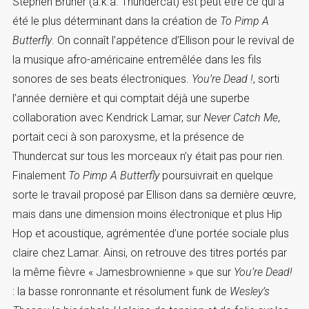
Stephen Bruner (a.k.a. Thundercat) est peut être ce qui a
été le plus déterminant dans la création de
To Pimp A
Butterfly
. On connaît l’appétence d’Ellison pour le revival de
la musique afro-américaine entremêlée dans les fils
sonores de ses beats électroniques.
You’re Dead !
, sorti
l’année dernière et qui comptait déjà une superbe
collaboration avec Kendrick Lamar, sur
Never Catch Me
,
portait ceci à son paroxysme, et la présence de
Thundercat sur tous les morceaux n’y était pas pour rien.
Finalement
To Pimp A Butterfly
poursuivrait en quelque
sorte le travail proposé par Ellison dans sa dernière œuvre,
mais dans une dimension moins électronique et plus Hip
Hop et acoustique, agrémentée d’une portée sociale plus
claire chez Lamar. Ainsi, on retrouve des titres portés par
la même fièvre « Jamesbrownienne » que sur
You’re Dead!
: la basse ronronnante et résolument funk de
Wesley’s