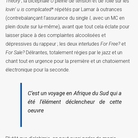
Theory
; la bicéphale
U
pleine de tension et de folie sur les
lovin’ u is complicated
* répétés par Lamar à outrances
(contrebalançant l’assurance du single
I
, avec un MC en
plein doute sur lui-même), avant que tout cela éclate pour
laisser place à des complaintes alcoolisées et
dépressives du rappeur ; les deux interludes
For Free?
et
For Sale?
Délirantes, totalement régies par le jazz et un
chant tout en urgence pour la première et un chatoiement
électronique pour la seconde.
C’est un voyage en Afrique du Sud qui a
été l’élément déclencheur de cette
oeuvre