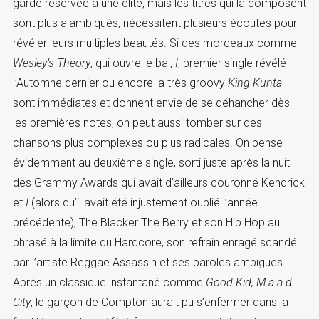
garde réservée à une élite, mais les titres qui la composent
sont plus alambiqués, nécessitent plusieurs écoutes pour
révéler leurs multiples beautés. Si des morceaux comme
Wesley’s Theory
, qui ouvre le bal,
I
, premier single révélé
l’Automne dernier ou encore la très groovy
King Kunta
sont immédiates et donnent envie de se déhancher dès
les premières notes, on peut aussi tomber sur des
chansons plus complexes ou plus radicales. On pense
évidemment au deuxième single, sorti juste après la nuit
des Grammy Awards qui avait d’ailleurs couronné Kendrick
et
I
(alors qu’il avait été injustement oublié l’année
précédente), The Blacker The Berry et son Hip Hop au
phrasé à la limite du Hardcore, son refrain enragé scandé
par l’artiste Reggae Assassin et ses paroles ambiguës.
Après un classique instantané comme
Good Kid, M.a.a.d
City
, le garçon de Compton aurait pu s’enfermer dans la