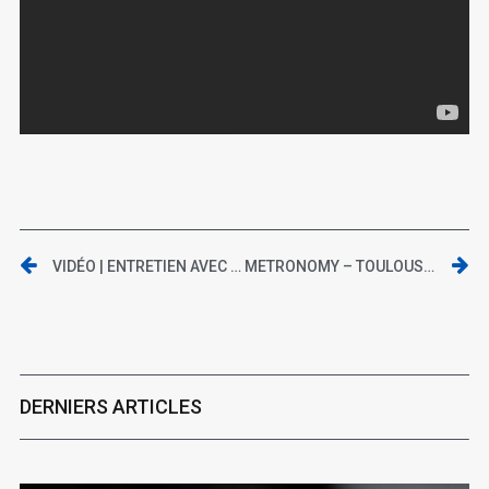
VIDÉO | ENTRETIEN AVEC CLAUS DREXEL, RÉALISATEUR DE « AU BORD DU MONDE »
METRONOMY – TOULOUSE, LE ZÉNITH – 25 AVRIL 2014
DERNIERS ARTICLES