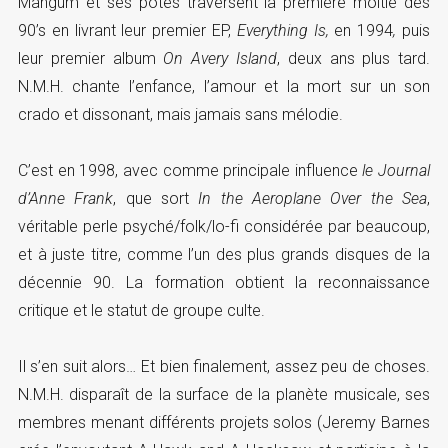
Mangum et ses potes traversent la première moitié des
90’s en livrant leur premier EP,
Everything Is,
en 1994
,
puis
leur premier album
On Avery Island
, deux ans plus tard.
N.M.H. chante l’enfance, l’amour et la mort sur un son
crado et dissonant, mais jamais sans mélodie.
C’est en 1998, avec comme principale influence
le Journal
d’Anne Frank
, que sort
In the Aeroplane Over the Sea
,
véritable perle psyché/folk/lo-fi considérée par beaucoup,
et à juste titre, comme l’un des plus grands disques de la
décennie 90. La formation obtient la reconnaissance
critique et le statut de groupe culte.
Il s’en suit alors… Et bien finalement, assez peu de choses.
N.M.H. disparaît de la surface de la planète musicale, ses
membres menant différents projets solos (Jeremy Barnes