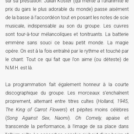
sur sa prestation. Julian Koster (qui mérite à l’unanimité le
prix du gars le plus adorable du monde) passe aisément
de la basse à l’accordéon tout en posant les notes de scie
musicale, indispensable au son du groupe. Les cuivres
sont tour-à-tour mélancoliques et tonitruants. La batterie
emmène sans souci ce beau petit monde. La magie
opère. On est à la fois entraîné par le rythme et touché par
le chant. Tout ce qui fait que l’on aime (ou déteste) de
N.M.H. est là.
La programmation fait également honneur à la courte
discographique du groupe. Les morceaux s’enchaînent
proprement, alternant entre titres cultes (
Holland, 1945
,
The King of Carrot Flowers
) et pépites moins célèbres
(
Song Against Sex
,
Naomi
).
Oh Comely,
apaise et
transcende la performance, à l’image de sa place dans