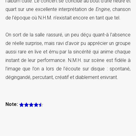
l’album culte. Le concert se conclue au bout d’une heure et
quart sur une excellente interprétation de
Engine
, chanson
de l’époque où N.H.M. n’existait encore en tant que tel.
On sort de la salle rassuré, un peu déçu quant-à l’absence
de réelle surprise, mais ravi d’avoir pu apprécier un groupe
aussi rare en live et ému par la sincérité qui anime chaque
instant de leur performance. N.M.H. sur scène est fidèle à
l’image que l’on a lors de l’écoute sur disque : spontané,
dégingandé, percutant, créatif et diablement enivrant.
Note: