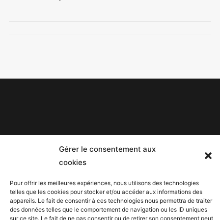
Mentions légales
Gérer le consentement aux
Politique de confidentialité
cookies
Facebook
Pour offrir les meilleures expériences, nous utilisons des technologies
telles que les cookies pour stocker et/ou accéder aux informations des
Twitter
appareils. Le fait de consentir à ces technologies nous permettra de traiter
des données telles que le comportement de navigation ou les ID uniques
Contact
sur ce site. Le fait de ne pas consentir ou de retirer son consentement peut