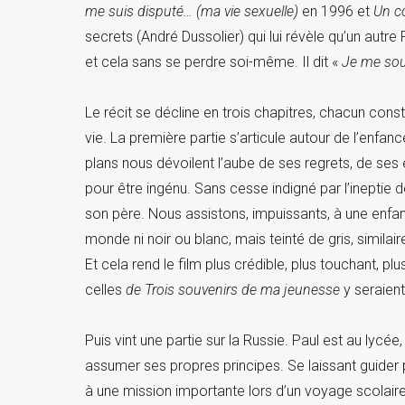
me suis disputé… (ma vie sexuelle)
en 1996 et
Un c
secrets (André Dussolier) qui lui révèle qu’un autre 
et cela sans se perdre soi-même. Il dit «
Je me sou
Le récit se décline en trois chapitres, chacun cons
vie. La première partie s’articule autour de l’enfan
plans nous dévoilent l’aube de ses regrets, de ses 
pour être ingénu. Sans cesse indigné par l’ineptie 
son père. Nous assistons, impuissants, à une enfa
monde ni noir ou blanc, mais teinté de gris, simila
Et cela rend le film plus crédible, plus touchant, p
celles
de Trois souvenirs de ma jeunesse
y seraient
Puis vint une partie sur la Russie. Paul est au lycée,
assumer ses propres principes. Se laissant guider p
à une mission importante lors d’un voyage scolaire à