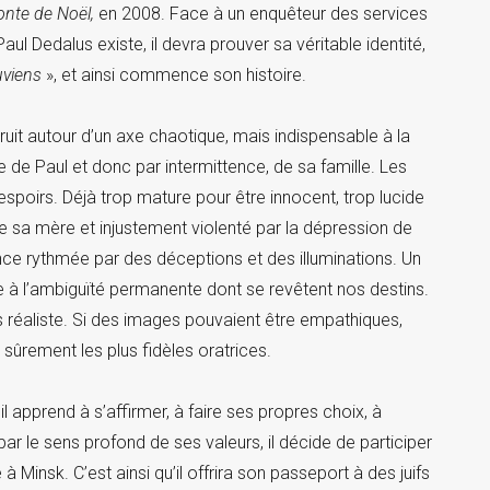
onte de Noël,
en 2008. Face à un enquêteur des services
Paul Dedalus existe, il devra prouver sa véritable identité,
viens
», et ainsi commence son histoire.
truit autour d’un axe chaotique, mais indispensable à la
ce de Paul et donc par intermittence, de sa famille. Les
espoirs. Déjà trop mature pour être innocent, trop lucide
de sa mère et injustement violenté par la dépression de
nce rythmée par des déceptions et des illuminations. Un
ire à l’ambiguïté permanente dont se revêtent nos destins.
lus réaliste. Si des images pouvaient être empathiques,
 sûrement les plus fidèles oratrices.
 il apprend à s’affirmer, à faire ses propres choix, à
ar le sens profond de ses valeurs, il décide de participer
 Minsk. C’est ainsi qu’il offrira son passeport à des juifs