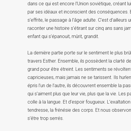
dans ce qui est encore l’Union soviétique, créant l
par ses idéaux et inconscient des conséquences. E
s’effrite, le passage à l’âge adulte. C’est d’ailleu
raconter une histoire s’étirant sur cinq ans sans jam
enfant qui s’épanouit, mûrit, grandit.
La dernière partie porte sur le sentiment le plus brû
travers Esther. Ensemble, ils possèdent la clarté de 
grand pour être étreint. Les sentiments se révolte
capricieuses, mais jamais ne se tarissent. Ils hurl
épris l’un de l’autre, ils découvrent ensemble la pa
qui s’aiment plus que leur vie, plus que la vie. Les 
colle à la langue. Et d’espoir fougueux. L’exaltatio
tendresse, la frénésie des corps. Et nous observon
s’être trop serrés.