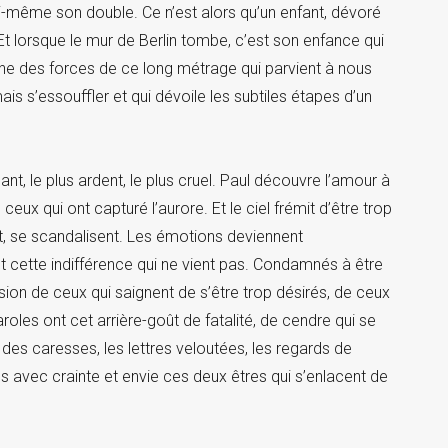
ui-même son double. Ce n’est alors qu’un enfant, dévoré
t lorsque le mur de Berlin tombe, c’est son enfance qui
rs une des forces de ce long métrage qui parvient à nous
ais s’essouffler et qui dévoile les subtiles étapes d’un
lant, le plus ardent, le plus cruel. Paul découvre l’amour à
ceux qui ont capturé l’aurore. Et le ciel frémit d’être trop
nt, se scandalisent. Les émotions deviennent
ent cette indifférence qui ne vient pas. Condamnés à être
ssion de ceux qui saignent de s’être trop désirés, de ceux
paroles ont cet arrière-goût de fatalité, de cendre qui se
n des caresses, les lettres veloutées, les regards de
s avec crainte et envie ces deux êtres qui s’enlacent de