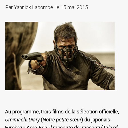
Par
Yannick Lacombe
le
15 mai 2015
Au programme, trois films de la sélection officielle,
Umimachi Diary
(
Notre petite sœur
) du japonais
Hirokazu Kore-Eda,
Il racconto dei racconti
(
Tale of