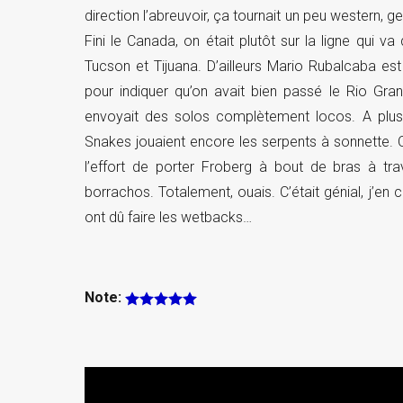
direction l’abreuvoir, ça tournait un peu western, 
Fini le Canada, on était plutôt sur la ligne qui v
Tucson et Tijuana. D’ailleurs Mario Rubalcaba e
pour indiquer qu’on avait bien passé le Rio Gra
envoyait des solos complètement locos. A plusie
Snakes jouaient encore les serpents à sonnette. On s
l’effort de porter Froberg à bout de bras à trav
borrachos. Totalement, ouais. C’était génial, j’en
ont dû faire les wetbacks…
Note: