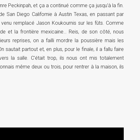
genre Peckinpah, et ça a continué comme ça jusqu’à la fin.
a de San Diego Californie à Austin Texas, en passant par
st venu remplacé Jason Koukournis sur les fûts. Comme
nde et la frontière mexicaine… Reis, de son côté, nous
urs reprises, on a failli mordre la poussière mais les
autait partout et, en plus, pour le finale, il a fallu faire
ers la salle. C’était trop, ils nous ont mis totalement
 connais même deux ou trois, pour rentrer à la maison, ils