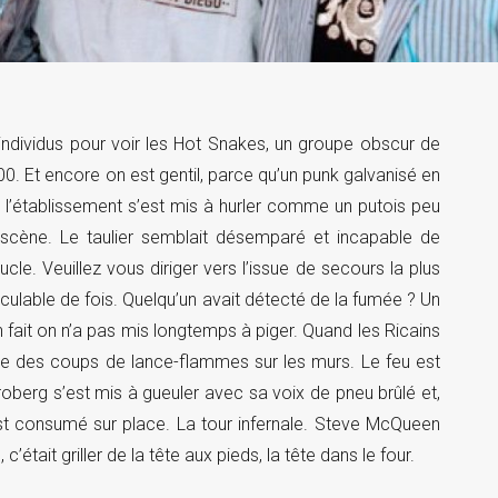
 d’individus pour voir les Hot Snakes, un groupe obscur de
00. Et encore on est gentil, parce qu’un punk galvanisé en
e l’établissement s’est mis à hurler comme un putois peu
scène. Le taulier semblait désemparé et incapable de
e. Veuillez vous diriger vers l’issue de secours la plus
ulable de fois. Quelqu’un avait détecté de la fumée ? Un
n fait on n’a pas mis longtemps à piger. Quand les Ricains
e des coups de lance-flammes sur les murs. Le feu est
berg s’est mis à gueuler avec sa voix de pneu brûlé et,
 s’est consumé sur place. La tour infernale. Steve McQueen
’était griller de la tête aux pieds, la tête dans le four.