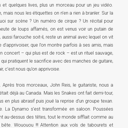
 et quelques lives, plus un morceau pour un jeu vidéo.
, mais nous les étiquettes on n’en a rien à branler. Sur la
 quoi sur scène ? Un numéro de cirque ? Un récital pour
eute de loups affamés, on est venus voir un putain de
 aussi farouche soit-il, reste un animal avec lequel on vit
 d’apprivoiser, que l’on montre parfois à ses amis, mais
un concert – qui plus est de rock – est un rituel sauvage,
 qui pratiquent le sacrifice avec des manches de guitare,
air, c’est nous qu’on apprivoise.
Après trois morceaux, John Reis, le guitariste, nous a
n était déjà au Canada. Mais les Snakes ont fait demi-tour,
s en plus abrasif puis joué la reprise d’un groupe texan.
ale. La Dynamo s’est transformée en saloon. Poussées
nt au-dessus des têtes, tout le monde sifflait comme au
 bête. Wououou !!! Attention aux vols de tabourets et