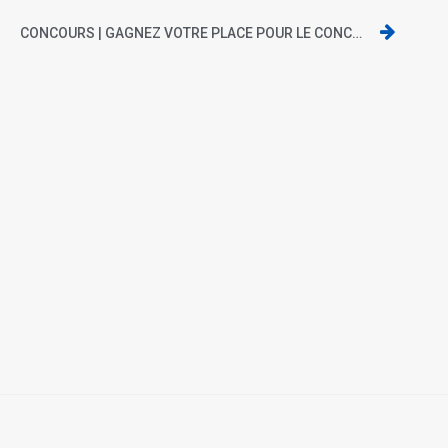
CONCOURS | GAGNEZ VOTRE PLACE POUR LE CONCERT DE MAISSIAT AU BIJOU LE 8 JUIN 2013