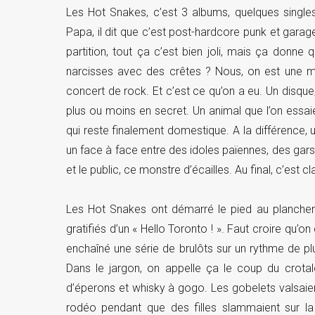
Les Hot Snakes, c’est 3 albums, quelques singles
Papa, il dit que c’est post-hardcore punk et garage
partition, tout ça c’est bien joli, mais ça donne
narcisses avec des crêtes ? Nous, on est une m
concert de rock. Et c’est ce qu’on a eu. Un disque,
plus ou moins en secret. Un animal que l’on essaie
qui reste finalement domestique. A la différence, 
un face à face entre des idoles païennes, des gars
et le public, ce monstre d’écailles. Au final, c’est cl
Les Hot Snakes ont démarré le pied au plancher. 
gratifiés d’un « Hello Toronto ! ». Faut croire qu’o
enchaîné une série de brulôts sur un rythme de plu
Dans le jargon, on appelle ça le coup du crot
d’éperons et whisky à gogo. Les gobelets valsaie
rodéo pendant que des filles slammaient sur la