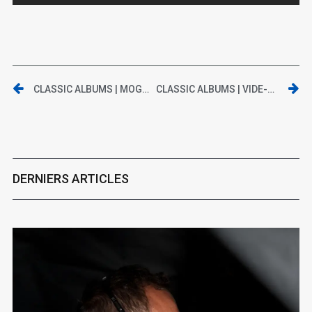
CLASSIC ALBUMS | MOGWAI – COME ON DIE YOUNG
CLASSIC ALBUMS | VIDE-GRENIER PSYCHÉDÉLIQUE : C.A. QUINTET & KALEIDOSCOPE
DERNIERS ARTICLES