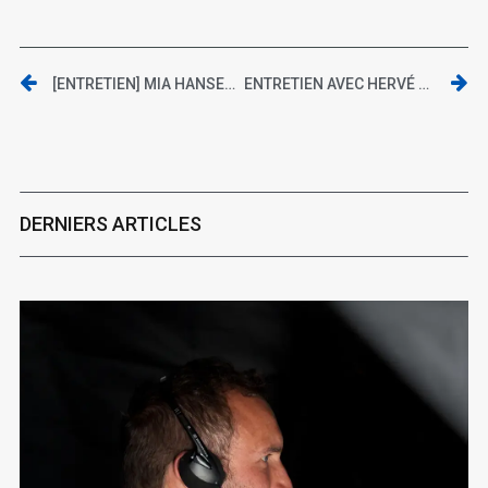
[ENTRETIEN] MIA HANSEN-LØVE : « LE CINÉMA EST QUELQUE CHOSE QUE JE CONSTRUIS ET DANS LEQUEL JE VOUDRAIS HABITER »
ENTRETIEN AVEC HERVÉ AUBRON POUR SON LIVRE « GÉNIE DE PIXAR »
DERNIERS ARTICLES