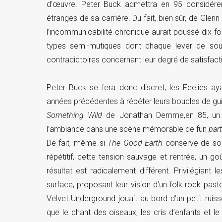
d’œuvre. Peter Buck admettra en 95 considére
étranges de sa carrière. Du fait, bien sûr, de Glenn
l’incommunicabilité chronique aurait poussé dix fo
types semi-mutiques dont chaque lever de sourc
contradictoires concernant leur degré de satisfact
Peter Buck se fera donc discret, les Feelies aya
années précédentes à répéter leurs boucles de gui
Something Wild
de Jonathan Demme,en 85, un au
l’ambiance dans une scène mémorable de fun
par
De fait, même si
The Good Earth
conserve de son
répétitif, cette tension sauvage et rentrée, un go
résultat est radicalement différent. Privilégiant 
surface, proposant leur vision d’un folk rock pas
Velvet Underground jouait au bord d’un petit rui
que le chant des oiseaux, les cris d’enfants et le