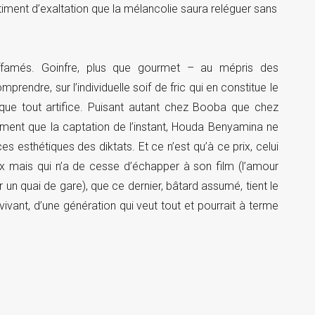
ntiment d’exaltation que la mélancolie saura reléguer sans
affamés. Goinfre, plus que gourmet – au mépris des
endre, sur l’individuelle soif de fric qui en constitue le
s que tout artifice. Puisant autant chez Booba que chez
ment que la captation de l’instant, Houda Benyamina ne
s esthétiques des diktats. Et ce n’est qu’à ce prix, celui
œux mais qui n’a de cesse d’échapper à son film (l’amour
 un quai de gare), que ce dernier, bâtard assumé, tient le
vivant, d’une génération qui veut tout et pourrait à terme