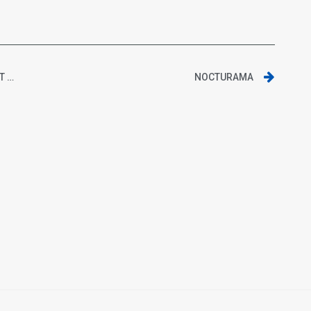
CONCOURS NOCTURAMA | GAGNEZ DES PLACES ET DES B.O DU FILM
NOCTURAMA