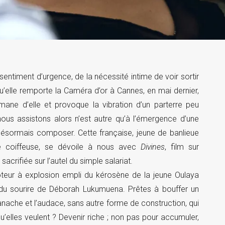
entiment d’urgence, de la nécessité intime de voir sortir
qu’elle remporte la Caméra d’or à Cannes, en mai dernier,
ane d’elle et provoque la vibration d’un parterre peu
nous assistons alors n’est autre qu’à l’émergence d’une
désormais composer. Cette française, jeune de banlieue
 de coiffeuse, se dévoile à nous avec
Divines
, film sur
acrifiée sur l’autel du simple salariat.
oteur à explosion empli du kérosène de la jeune Oulaya
du sourire de Déborah Lukumuena. Prêtes à bouffer un
anache et l’audace, sans autre forme de construction, qui
qu’elles veulent ? Devenir riche ; non pas pour accumuler,