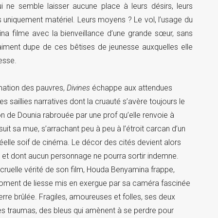
i ne semble laisser aucune place à leurs désirs, leurs
lus uniquement matériel. Leurs moyens ? Le vol, l’usage du
na filme avec la bienveillance d’une grande sœur, sans
aiment dupe de ces bêtises de jeunesse auxquelles elle
resse.
mation des pauvres,
Divines
échappe aux attendues
 saillies narratives dont la cruauté s’avère toujours le
on de Dounia rabrouée par une prof qu’elle renvoie à
uit sa mue, s’arrachant peu à peu à l’étroit carcan d’un
éelle soif de cinéma. Le décor des cités devient alors
s et dont aucun personnage ne pourra sortir indemne.
cruelle vérité de son film, Houda Benyamina frappe,
moment de liesse mis en exergue par sa caméra fascinée
rre brûlée. Fragiles, amoureuses et folles, ses deux
des traumas, des bleus qui amènent à se perdre pour