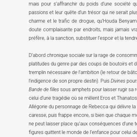
mais pour s’affranchir du poids d’une société qu
passions et leur quête d’un trésor qui ne serait p
charme et le trafic de drogue, qu’Houda Benyami
doute complaisante par endroits, mais jamais vr
préfère, à la sanction, substituer l’espoir et la tend
D’abord chronique sociale sur la rage de consom
platitudes du genre par des coups de boutoirs et des
tremplin nécessaire de l’ambition (le retour de bât
l’indigence de son propre destin). Puis
Divines
pours
Bande de filles
sous amphets pour laisser rugir sa r
celui d’une tragédie où se mêlent Eros et Thanato
Allégorie du personnage de Rebecca qui délivre la 
caresse, puis frappe encore, si bien que chaque 
ne peut laisser place qu’aux conséquences d’une te
figures quittent le monde de l’enfance pour celui 