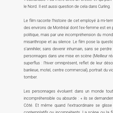
le Nord. Il est aussi question de cela dans Curling.
Le film raconte l’histoire de cet employé à mi-tem
des environs de Montréal dont l’ex-femme est en pr
politique, mais par une incompréhension du monde e
misanthropie et au silence. Le film pose la ques
s’annihiler, sans devenir inhumain, sans se perd
personnages dans une mise en scène (Meilleur réa
superflus : l’hiver omniprésent, reflet de leur désol
banlieue, motel, centre commercial), portrait du vid
tomber.
Les personnages évoluent dans un monde tout c
incompréhensible ou absurde : « ils se demand
Côté. Et même quand l’extraordinaire se glisse
contemplatifs ou incompétents. La scène ou la fi