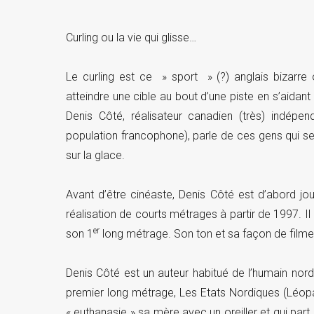
Curling ou la vie qui glisse…
Le curling est ce » sport » (?) anglais bizarre 
atteindre une cible au bout d’une piste en s’aidant 
Denis Côté, réalisateur canadien (très) indé
population francophone), parle de ces gens qui se 
sur la glace.
Avant d’être cinéaste, Denis Côté est d’abord jour
réalisation de courts métrages à partir de 1997. Il e
er
son 1
long métrage. Son ton et sa façon de filmer 
Denis Côté est un auteur habitué de l’humain nord
premier long métrage, Les Etats Nordiques (Léopard
« euthanasie » sa mère avec un oreiller et qui part 