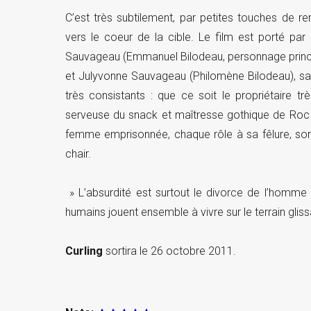
C’est très subtilement, par petites touches de r
vers le coeur de la cible. Le film est porté pa
Sauvageau (Emmanuel Bilodeau, personnage principa
et Julyvonne Sauvageau (Philomène Bilodeau), sa fi
très consistants : que ce soit le propriétaire t
serveuse du snack et maîtresse gothique de Roc La
femme emprisonnée, chaque rôle à sa fêlure, so
chair.
» L’absurdité est surtout le divorce de l’homme
humains jouent ensemble à vivre sur le terrain gliss
Curling
sortira le 26 octobre 2011.