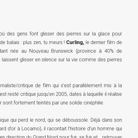
où des gens font glisser des pierres sur la glace pour
de balais : plus zen, tu meurs !
Curling,
le dernier film de
pendant née au Nouveau Brunswick (province à 40% de
laissent glisser en silence sur la vie comme des pierres
naliste/critique de film qui s’est parallèlement mis à la
st resté critique jusqu’en 2005, dates à laquelle il réalise
sont fortement teintés par une solide cinéphilie.
ique qui perd le nord, qui se déboussole. Déjà dans son
 d’or à Locarno), il racontait l’histoire d’un homme qui
en direction du Grand Nord pour fuir, se fuir et… retrouver