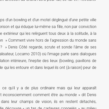
ps d’un bowling et d’un motel déglingué d’une petite ville
ison et qui éduque lui-même sa fille, non par conviction
xtérieur qui les relèguent tous deux à la solitude, à la
tion » Comment vivre hors de l’agression du monde sans
re ? » Denis Côté regarde, scrute et sonde l’âme de ses
lisateur, Locarno 2010) où l’image parle sans dialogues
ation intérieure, l’ineptie des lieux (bowling, pavillons de
e qui les entoure et dans lequel ils ont (à raison) peur de
e qu’il y a de plus ordinaire mais qui leur apparaît
ent inconsciemment comment être au monde » dit Denis
 dans leur champs de vision, ils en restent détachés,
lle découvre « un tas de cadavres congelés » au milieu