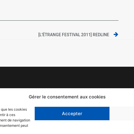
[L’ÉTRANGE FESTIVAL 2011] REDLINE
Mentions légales
F
Gérer le consentement aux cookies
Politique de confidentialité
T
s que les cookies
Accepter
ntir à ces
C
ment de navigation
 consentement peut