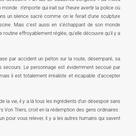
de : n’importe qui irait sur l’heure avertir la police où
ans un silence sacré comme on le ferait d’une sculpture
cine. Mais c’est aussi en s’échappant de son monde
e routine effroyablement réglée, qu’elle découvre qu’il y a
se par accident un piéton sur la route, désemparé, sa
 les secours. Le personnage est évidemment secoué par
ais il est totalement irréaliste et incapable d’accepter
de la vie, il y a là tous les ingrédients d’un désespoir sans
rs Von Triers, croit en la rédemption des gens ordinaires :
’un pour vous relever, il y a les autres humains qui savent