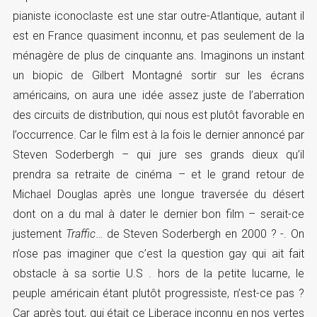
pianiste iconoclaste est une star outre-Atlantique, autant il
est en France quasiment inconnu, et pas seulement de la
ménagère de plus de cinquante ans. Imaginons un instant
un biopic de Gilbert Montagné sortir sur les écrans
américains, on aura une idée assez juste de l’aberration
des circuits de distribution, qui nous est plutôt favorable en
l’occurrence. Car le film est à la fois le dernier annoncé par
Steven Soderbergh – qui jure ses grands dieux qu’il
prendra sa retraite de cinéma – et le grand retour de
Michael Douglas après une longue traversée du désert
dont on a du mal à dater le dernier bon film – serait-ce
justement
Traffic
… de Steven Soderbergh en 2000 ? -. On
n’ose pas imaginer que c’est la question gay qui ait fait
obstacle à sa sortie U.S . hors de la petite lucarne, le
peuple américain étant plutôt progressiste, n’est-ce pas ?
Car après tout, qui était ce Liberace inconnu en nos vertes