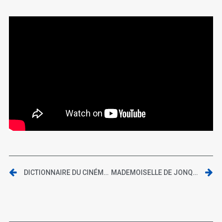
DICTIONNAIRE DU CINÉMA JAPONAIS EN 101 CINÉASTES | ENTRETIEN AVEC PASCAL-ALEX VINCENT
MADEMOISELLE DE JONQUIÈRES