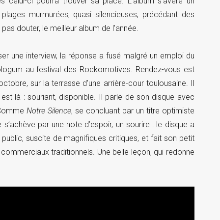
es celui-ci pourra trouver sa place. L’album s’avère un
 plages murmurées, quasi silencieuses, précédant des
 pas douter, le meilleur album de l’année.
er une interview, la réponse a fusé malgré un emploi du
bologum au festival des Rockomotives. Rendez-vous est
ctobre, sur la terrasse d’une arrière-cour toulousaine. Il
est là : souriant, disponible. Il parle de son disque avec
e. Comme
Notre Silence
, se concluant par un titre optimiste
s’achève par une note d’espoir, un sourire : le disque a
public, suscite de magnifiques critiques, et fait son petit
commerciaux traditionnels. Une belle leçon, qui redonne