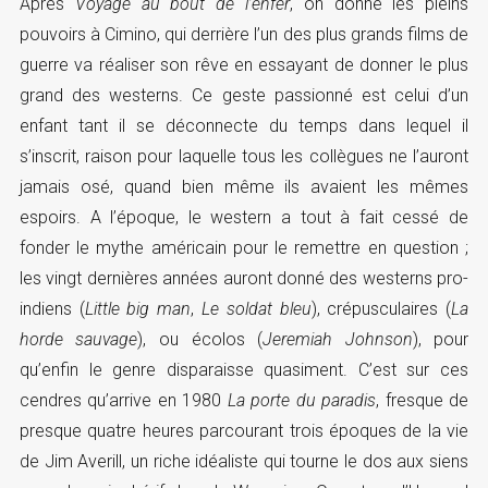
Après
Voyage au bout de l’enfer
, on donne les pleins
pouvoirs à Cimino, qui derrière l’un des plus grands films de
guerre va réaliser son rêve en essayant de donner le plus
grand des westerns. Ce geste passionné est celui d’un
enfant tant il se déconnecte du temps dans lequel il
s’inscrit, raison pour laquelle tous les collègues ne l’auront
jamais osé, quand bien même ils avaient les mêmes
espoirs. A l’époque, le western a tout à fait cessé de
fonder le mythe américain pour le remettre en question ;
les vingt dernières années auront donné des westerns pro-
indiens (
Little big man
,
Le soldat bleu
), crépusculaires (
La
horde sauvage
), ou écolos (
Jeremiah Johnson
), pour
qu’enfin le genre disparaisse quasiment. C’est sur ces
cendres qu’arrive en 1980
La porte du paradis
, fresque de
presque quatre heures parcourant trois époques de la vie
de Jim Averill, un riche idéaliste qui tourne le dos aux siens