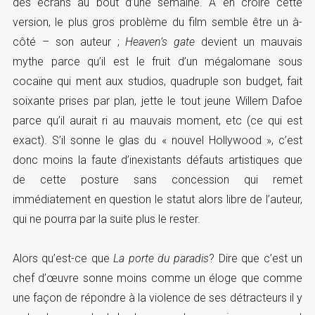
des écrans au bout d’une semaine. A en croire cette
version, le plus gros problème du film semble être un à-
côté – son auteur ;
Heaven’s gate
devient un mauvais
mythe parce qu’il est le fruit d’un mégalomane sous
cocaïne qui ment aux studios, quadruple son budget, fait
soixante prises par plan, jette le tout jeune Willem Dafoe
parce qu’il aurait ri au mauvais moment, etc (ce qui est
exact). S’il sonne le glas du « nouvel Hollywood », c’est
donc moins la faute d’inexistants défauts artistiques que
de cette posture sans concession qui remet
immédiatement en question le statut alors libre de l’auteur,
qui ne pourra par la suite plus le rester.
Alors qu’est-ce que
La porte du paradis
? Dire
que c’est un
chef d’œuvre sonne moins comme un éloge que comme
une façon de répondre à la violence de ses détracteurs il y