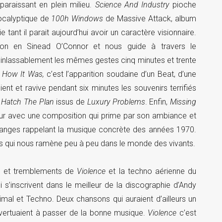
araissant en plein milieu.
Science And Industry
pioche
pocalyptique de
100h Windows
de Massive Attack, album
e tant il parait aujourd’hui avoir un caractère visionnaire.
son en Sinead O’Connor et nous guide à travers le
 inlassablement les mêmes gestes cinq minutes et trente
.
How It Was,
c’est l’apparition soudaine d’un Beat, d’une
bient et ravive pendant six minutes les souvenirs terrifiés
u
Hatch The Plan
issus de
Luxury Problems
. Enfin,
Missing
ur avec une composition qui prime par son ambiance et
anges rappelant la musique concrète des années 1970.
os qui nous ramène peu à peu dans le monde des vivants.
rs et tremblements de
Violence
et la techno aérienne du
s’inscrivent dans le meilleur de la discographie d’Andy
mal et Techno. Deux chansons qui auraient d’ailleurs un
s’évertuaient à passer de la bonne musique.
Violence
c’est