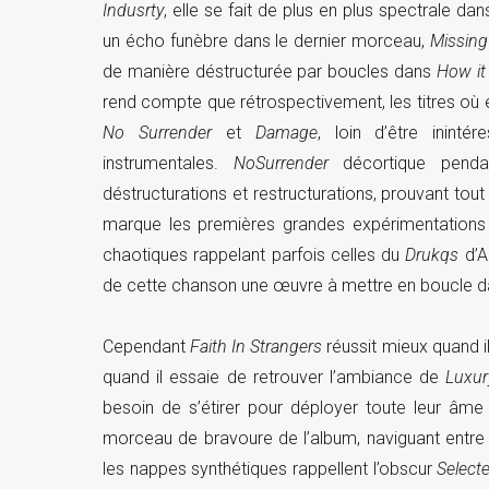
Indusrty
, elle se fait de plus en plus spectrale da
un écho funèbre dans le dernier morceau,
Missing
de manière déstructurée par boucles dans
How it
rend compte que rétrospectivement, les titres où 
No Surrender
et
Damage
, loin d’être inintér
instrumentales.
No
Surrender
décortique pendan
déstructurations et restructurations, prouvant tou
marque les premières grandes expérimentations
chaotiques rappelant parfois celles du
Drukqs
d’A
de cette chanson une œuvre à mettre en boucle da
Cependant
Faith In Strangers
réussit mieux quand i
quand il essaie de retrouver l’ambiance de
Luxur
besoin de s’étirer pour déployer toute leur âme
morceau de bravoure de l’album, naviguant entre
les nappes synthétiques rappellent l’obscur
Select