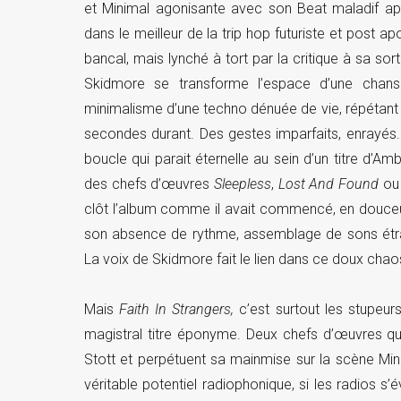
et Minimal agonisante avec son Beat maladif app
dans le meilleur de la trip hop futuriste et post a
bancal, mais lynché à tort par la critique à sa sorti
Skidmore se transforme l’espace d’une chan
minimalisme d’une techno dénuée de vie, répétant
secondes durant. Des gestes imparfaits, enrayés
boucle qui parait éternelle au sein d’un titre d’Am
des chefs d’œuvres
Sleepless
,
Lost And Found
o
clôt l’album comme il avait commencé, en douce
son absence de rythme, assemblage de sons étr
La voix de Skidmore fait le lien dans ce doux cha
Mais
Faith In Strangers,
c’est surtout les stupeu
magistral titre éponyme. Deux chefs d’œuvres qui 
Stott et perpétuent sa mainmise sur la scène Mini
véritable potentiel radiophonique, si les radios 