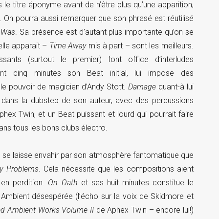
ns le titre éponyme avant de n’être plus qu’une apparition,
. On pourra aussi remarquer que son phrasé est réutilisé
 Was
. Sa présence est d’autant plus importante qu’on se
elle apparait –
Time Away
mis à part – sont les meilleurs.
essants (surtout le premier) font office d’interludes
t cinq minutes son Beat initial, lui impose des
t le pouvoir de magicien d’Andy Stott.
Damage
quant-à lui
 dans la dubstep de son auteur, avec des percussions
phex Twin, et un Beat puissant et lourd qui pourrait faire
ns tous les bons clubs électro.
l se laisse envahir par son atmosphère fantomatique que
y Problems
. Cela nécessite que les compositions aient
 en perdition.
On Oath
et ses huit minutes constitue le
 Ambient désespérée (l’écho sur la voix de Skidmore et
ed Ambient Works Volume II
de Aphex Twin – encore lui!)