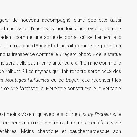
gers
, de nouveau accompagné d’une pochette aussi
statue issue d’une civilisation lointaine, révolue, semble
cadent, comme une sorte de portail où se tiennent aux
rts. La musique d’Andy Stott agirait comme ce portail en
Elle nous transperce comme le « regard-photo » de la statue
e ne serait-elle pas même antérieure à l’homme comme le
de l’album ? Les mythes qu’il fait renaître serait ceux des
des
Montages Hallucinés
ou de
Dagon
, que recensent les
œuvre fantastique. Peut-être constitue-elle le véritable
st moins violent qu’avec le sublime
Luxury Problems
, le
omber dans la redite et réussit même à nous faire vivre
ténèbres. Moins chaotique et cauchemardesque son