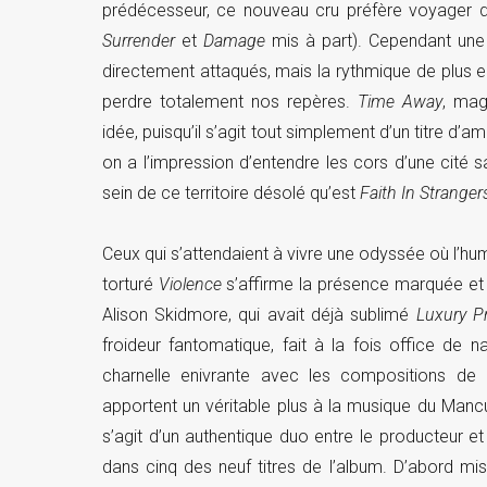
prédécesseur, ce nouveau cru préfère voyager d
Surrender
et
Damage
mis à part). Cependant une a
directement attaqués, mais la rythmique de plus e
perdre totalement nos repères.
Time Away
, mag
idée, puisqu’il s’agit tout simplement d’un titre d
on a l’impression d’entendre les cors d’une cité 
sein de ce territoire désolé qu’est
Faith In Stranger
Ceux qui s’attendaient à vivre une odyssée où l’hu
torturé
Violence
s’affirme la présence marquée et r
Alison Skidmore, qui avait déjà sublimé
Luxury P
froideur fantomatique, fait à la fois office de n
charnelle enivrante avec les compositions de 
apportent un véritable plus à la musique du Mancu
s’agit d’un authentique duo entre le producteur 
dans cinq des neuf titres de l’album. D’abord m