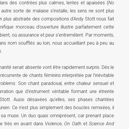
ans des contrées plus calmes, lentes et apaisées (
No
utre sorte de malaise s’installe, les sens ne sont plus
n plus abstraite des compositions d’Andy Stott nous fait
nifique morceau d’ouverture illustre parfaitement cette
’ambient, où assurance et peur s’entremêlent. Par moments,
sans nom soufflés au loin, nous accueillant peu à peu au
s
.
manité serait absente vont être rapidement surpris. Dès le
écurrente de chants féminins interprétée par l’inévitable
roblems
. Son chant paradoxal, entre chaleur sensuel et
arration que d’instrument véritable formant une étreinte
Stott. Aussi désaxées qu’elles, ses phases chantées
nien. Ce n’est plus simplement des boucles remixées, il
et sa muse. Un duo quasi omniprésent, car prenant place
ise très en avant dans
Violence
,
On Oath
et
Science And