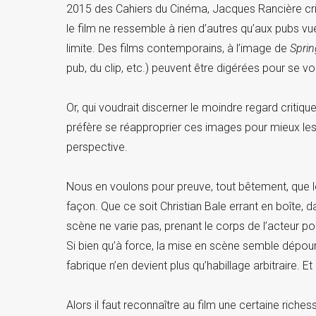
2015 des Cahiers du Cinéma, Jacques Rancière criti
le film ne ressemble à rien d’autres qu’aux pubs 
limite. Des films contemporains, à l’image de
Sprin
pub, du clip, etc.) peuvent être digérées pour se v
Or, qui voudrait discerner le moindre regard critiq
préfère se réapproprier ces images pour mieux les 
perspective.
Nous en voulons pour preuve, tout bêtement, que l
façon. Que ce soit Christian Bale errant en boîte, 
scène ne varie pas, prenant le corps de l’acteur p
Si bien qu’à force, la mise en scène semble dépour
fabrique n’en devient plus qu’habillage arbitraire. E
Alors il faut reconnaître au film une certaine riches