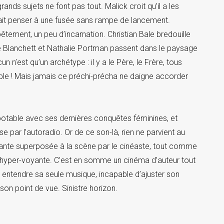
ands sujets ne font pas tout. Malick croit qu’il a les
fait penser à une fusée sans rampe de lancement.
êtement, un peu d’incarnation. Christian Bale bredouille
te Blanchett et Nathalie Portman passent dans le paysage
 n’est qu’un archétype : il y a le Père, le Frère, tous
Bible ! Mais jamais ce préchi-précha ne daigne accorder
apotable avec ses dernières conquêtes féminines, et
 par l’autoradio. Or de ce son-là, rien ne parvient au
ruante superposée à la scène par le cinéaste, tout comme
 hyper-voyante. C’est en somme un cinéma d’auteur tout
e entendre sa seule musique, incapable d’ajuster son
on point de vue. Sinistre horizon.