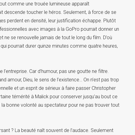
 tout comme une trouée lumineuse apparaît
ait descende toucher le héros. Seulement, à force de se
s perdent en densité, leur justification échappe. Plutôt
ofessionnelles avec images à la GoPro pourrait donner un
et ne se renouvelle jamais de tout le long du film. D’où
t qui pourrait durer quinze minutes comme quatre heures,
e l’entreprise. Car d’humour, pas une goutte ne filtre.
grand amour, Dieu, le sens de l’existence… On n’est pas trop
lennelle et un esprit de sérieux à faire passer Christopher
rtaine témérité à Malick pour conserver jusqu’au bout ce
de la bonne volonté au spectateur pour ne pas trouver tout
versant ? La beauté naît souvent de l’audace. Seulement