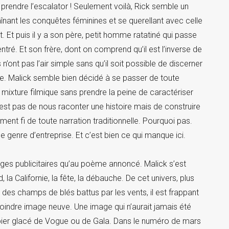
e prendre l’escalator ! Seulement voilà, Rick semble un
aînant les conquêtes féminines et se querellant avec celle
 Et puis il y a son père, petit homme ratatiné qui passe
ré. Et son frère, dont on comprend qu’il est l’inverse de
s n’ont pas l’air simple sans qu’il soit possible de discerner
gue. Malick semble bien décidé à se passer de toute
mixture filmique sans prendre la peine de caractériser
n’est pas de nous raconter une histoire mais de construire
ent fi de toute narration traditionnelle. Pourquoi pas.
ce genre d’entreprise. Et c’est bien ce qui manque ici.
mages publicitaires qu’au poème annoncé. Malick s’est
 la Californie, la fête, la débauche. De cet univers, plus
 des champs de blés battus par les vents, il est frappant
oindre image neuve. Une image qui n’aurait jamais été
pier glacé de Vogue ou de Gala. Dans le numéro de mars