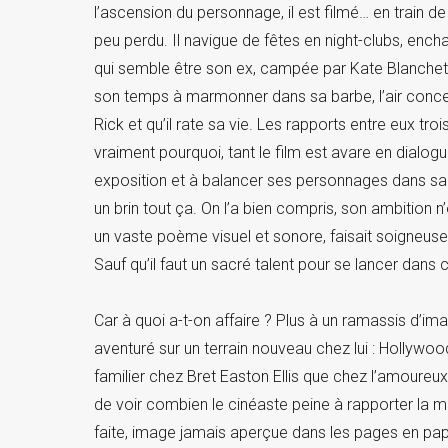
l’ascension du personnage, il est filmé… en train d
peu perdu. Il navigue de fêtes en night-clubs, ench
qui semble être son ex, campée par Kate Blanchett.
son temps à marmonner dans sa barbe, l’air concent
Rick et qu’il rate sa vie. Les rapports entre eux troi
vraiment pourquoi, tant le film est avare en dialo
exposition et à balancer ses personnages dans sa 
un brin tout ça. On l’a bien compris, son ambition 
un vaste poème visuel et sonore, faisait soigneusem
Sauf qu’il faut un sacré talent pour se lancer dans 
Car à quoi a-t-on affaire ? Plus à un ramassis d’i
aventuré sur un terrain nouveau chez lui : Hollywood,
familier chez Bret Easton Ellis que chez l’amoureux
de voir combien le cinéaste peine à rapporter la m
faite, image jamais aperçue dans les pages en pa