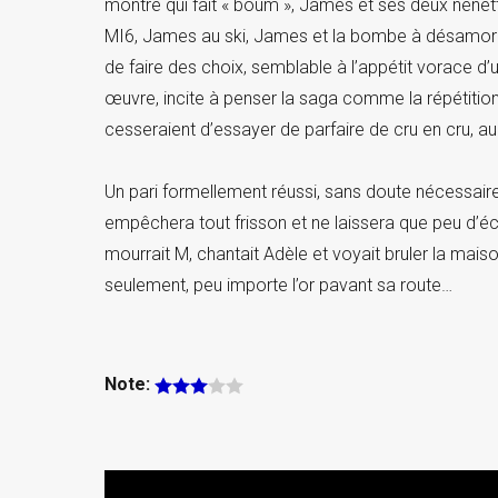
montre qui fait « boum », James et ses deux nén
MI6, James au ski, James et la bombe à désamorcer
de faire des choix, semblable à l’appétit vorace d’
œuvre, incite à penser la saga comme la répétition
cesseraient d’essayer de parfaire de cru en cru, au 
Un pari formellement réussi, sans doute nécessair
empêchera tout frisson et ne laissera que peu d’éch
mourrait M, chantait Adèle et voyait bruler la mai
seulement, peu importe l’or pavant sa route…
Note: