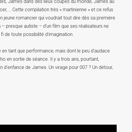
ettes, James dans des lieux coupés du monde, James au
, … Cette compilation très « martinienne » et ce refus
un jeune romancier qui voudrait tout dire dès sa première
 – presque autiste – d’un film que ses réalisateurs ne
fi de toute possibilité d’imagination.
e en tant que performance, mais dont le peu d’audace
o en sortie de séance. Il y a trois ans, pourtant,
son d’enfance de James. Un virage pour 007 ? Un détour,