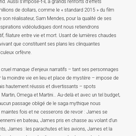
nd. Aussi s’impose-t-il, à grands renforts d’effets
llions de dollars, comme le « standard 2015 » du film
 de son réalisateur, Sam Mendes, pour la qualité de ses
spirations vidéoludiques dont nous retiendrons
, filature entre vie et mort. Usant de lumières chaudes
 vivant que constituent ses plans les clinquantes
iculeux orfèvre.
on cruel manque d’enjeux narratifs – tant ses personnages
 la moindre vie en lieu et place de mystère – impose de
ais hautement réussis et divertissants – spots
n Martin, Omega et Martini… Au-delà et avec un tel budget,
r aucun passage obligé de le saga mythique nous
 maintes fois et ne cesserons de revoir : James se
 ennemi en bateau, James pris en chasse au volant d’un
ghts, James : les parachutes et les avions, James et la