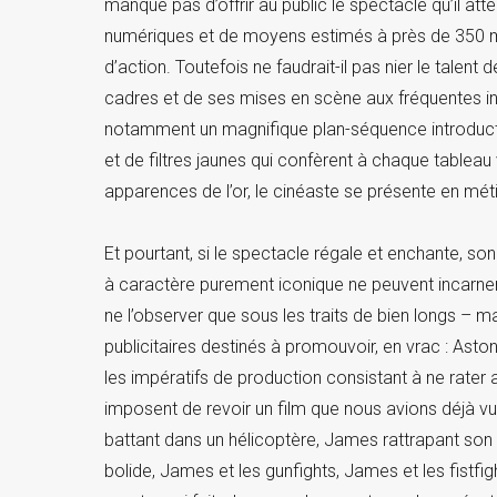
manque pas d’offrir au public le spectacle qu’il atte
numériques et de moyens estimés à près de 350 mi
d’action. Toutefois ne faudrait-il pas nier le talent
cadres et de ses mises en scène aux fréquentes in
notamment un magnifique plan-séquence introductif
et de filtres jaunes qui confèrent à chaque tableau
apparences de l’or, le cinéaste se présente en mét
Et pourtant, si le spectacle régale et enchante, s
à caractère purement iconique ne peuvent incarner
ne l’observer que sous les traits de bien longs – m
publicitaires destinés à promouvoir, en vrac : Asto
les impératifs de production consistant à ne rate
imposent de revoir un film que nous avions déjà vu
battant dans un hélicoptère, James rattrapant son
bolide, James et les gunfights, James et les fistfi