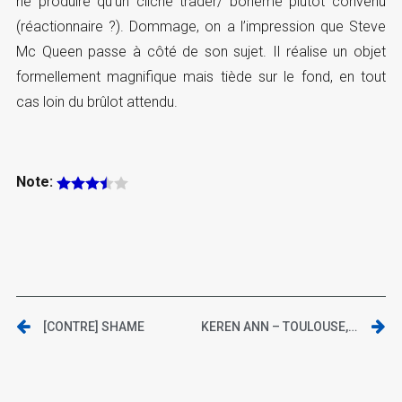
ne produire qu’un cliché trader/ bohème plutôt convenu
(réactionnaire ?). Dommage, on a l’impression que Steve
Mc Queen passe à côté de son sujet. Il réalise un objet
formellement magnifique mais tiède sur le fond, en tout
cas loin du brûlot attendu.
Note:
[CONTRE] SHAME
KEREN ANN – TOULOUSE, LE BIKINI – 13 DÉCEMBRE 2011