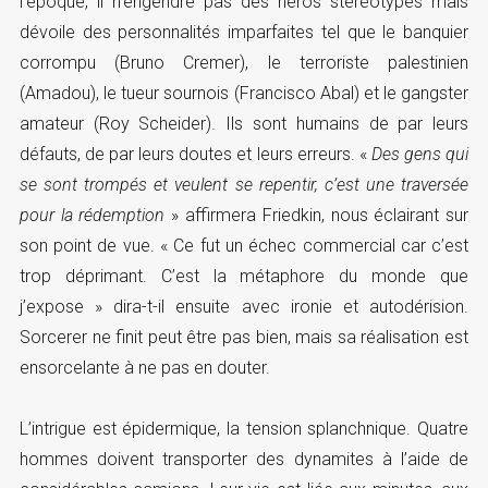
l’époque, il n’engendre pas des héros stéréotypés mais
dévoile des personnalités imparfaites tel que le banquier
corrompu (Bruno Cremer), le terroriste palestinien
(Amadou), le tueur sournois (Francisco Abal) et le gangster
amateur (Roy Scheider). Ils sont humains de par leurs
défauts, de par leurs doutes et leurs erreurs. «
Des gens qui
se sont trompés et veulent se repentir, c’est une traversée
pour la rédemption
» affirmera Friedkin, nous éclairant sur
son point de vue. « Ce fut un échec commercial car c’est
trop déprimant. C’est la métaphore du monde que
j’expose » dira-t-il ensuite avec ironie et autodérision.
Sorcerer ne finit peut être pas bien, mais sa réalisation est
ensorcelante à ne pas en douter.
L’intrigue est épidermique, la tension splanchnique. Quatre
hommes doivent transporter des dynamites à l’aide de