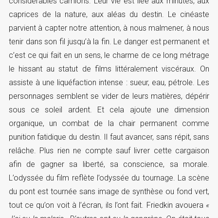
considérables camions. Leur vie est liée aux minutes, aux
caprices de la nature, aux aléas du destin. Le cinéaste
parvient à capter notre attention, à nous malmener, à nous
tenir dans son fil jusqu’à la fin. Le danger est permanent et
c’est ce qui fait en un sens, le charme de ce long métrage
le hissant au statut de films littéralement viscéraux. On
assiste à une liquéfaction intense : sueur, eau, pétrole. Les
personnages semblent se vider de leurs matières, dépérir
sous ce soleil ardent. Et cela ajoute une dimension
organique, un combat de la chair permanent comme
punition fatidique du destin. Il faut avancer, sans répit, sans
relâche. Plus rien ne compte sauf livrer cette cargaison
afin de gagner sa liberté, sa conscience, sa morale.
L’odyssée du film reflète l’odyssée du tournage. La scène
du pont est tournée sans image de synthèse ou fond vert,
tout ce qu’on voit à l’écran, ils l’ont fait. Friedkin avouera
«