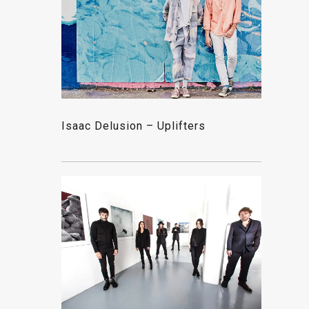
Isaac Delusion – Uplifters