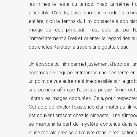
les mines le reste du temps. Yhap lui-même tr
dirigeable. C’est lui, aussi, qui nous introduit à l
entière, d’où le temps du film consacré à son his
marge du récit principal, il est celui qui par 
immédiatement à l’œil et orienter le regard des autr
des chutes Kaieteur à travers une goutte d’eau.
Un épisode du film permet justement d’aborder un 
hommes de l’équipe entreprend une descente en ra
un point de vue autrement inaccessible sur la grot
une caméra afin que l’alpiniste puisse filmer cet
l’écran les images capturées. Cela, pour respecter
Cet acte de révéler l’existence d’un matériau filmi
est souvent présent chez le cinéaste. Il ne s’impo
se maintenir la part de mystère contenue dans l
d’une morale précise à l’œuvre dans la réalisation d