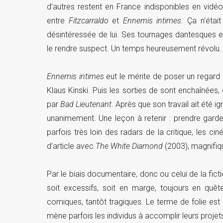
d’autres restent en France indisponibles en vidéo
entre
Fitzcarraldo
et
Ennemis intimes
. Ça n’était
désintéressée de lui. Ses tournages dantesques et 
le rendre suspect. Un temps heureusement révolu.
Ennemis intimes
eut le mérite de poser un regard
Klaus Kinski. Puis les sorties de sont enchaînées
par
Bad Lieutenant
. Après que son travail ait été 
unanimement. Une leçon à retenir : prendre garde
parfois très loin des radars de la critique, les ci
d’article avec
The White Diamond
(2003), magnifiq
Par le biais documentaire, donc ou celui de la fic
soit excessifs, soit en marge, toujours en quête 
comiques, tantôt tragiques. Le terme de folie est 
mène parfois les individus à accomplir leurs projet