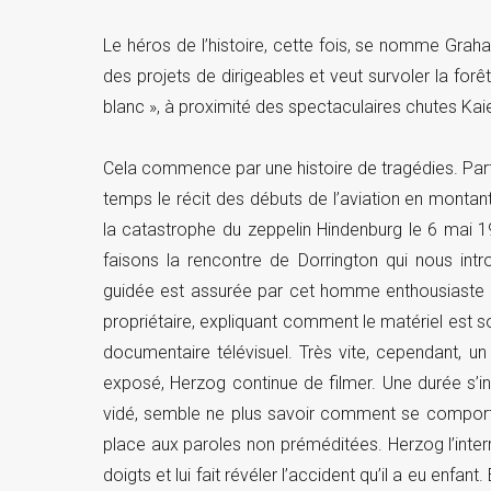
Le héros de l’histoire, cette fois, se nomme Graha
des projets de dirigeables et veut survoler la fo
blanc », à proximité des spectaculaires chutes Kaie
Cela commence par une histoire de tragédies. Parta
temps le récit des débuts de l’aviation en montan
la catastrophe du zeppelin Hindenburg le 6 mai 19
faisons la rencontre de Dorrington qui nous intr
guidée est assurée par cet homme enthousiaste qu
propriétaire, expliquant comment le matériel est s
documentaire télévisuel. Très vite, cependant, un 
exposé, Herzog continue de filmer. Une durée s’ins
vidé, semble ne plus savoir comment se comporte
place aux paroles non préméditées. Herzog l’inter
doigts et lui fait révéler l’accident qu’il a eu enfa