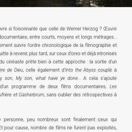
re si foisonnante que celle de Werner Herzog ? Œuvre
et documentaire, entre courts, moyens et longs métrages…
ement suivre l’ordre chronologique de la filmographie et
itte à revenir, plus tard, sur ceux d’ores et déjà intronisés
du cinéaste prête bien à cette approche : la sortie d’un
lère de Dieu
, celle également d’
Into the Abyss
couplé à
y son, My son, what have ye done
… A cela s’ajoute
nce d’un programme de deux films documentaires,
Les
frière
et
Gasherbrum
, sans oublier des rétrospectives à
e personne, peu nombreux sont finalement ceux qui
t pour cause, nombre de films ne furent pas exploités,