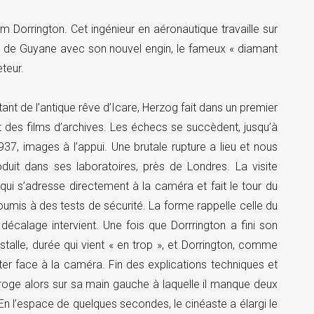
m Dorrington. Cet ingénieur en aéronautique travaille sur
rêt de Guyane avec son nouvel engin, le fameux « diamant
teur.
nt de l’antique rêve d’Icare, Herzog fait dans un premier
t des films d’archives. Les échecs se succèdent, jusqu’à
37, images à l’appui. Une brutale rupture a lieu et nous
oduit dans ses laboratoires, près de Londres. La visite
i s’adresse directement à la caméra et fait le tour du
oumis à des tests de sécurité. La forme rappelle celle du
décalage intervient. Une fois que Dorrrington a fini son
talle, durée qui vient « en trop », et Dorrington, comme
r face à la caméra. Fin des explications techniques et
roge alors sur sa main gauche à laquelle il manque deux
nt. En l’espace de quelques secondes, le cinéaste a élargi le