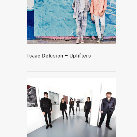
Isaac Delusion – Uplifters