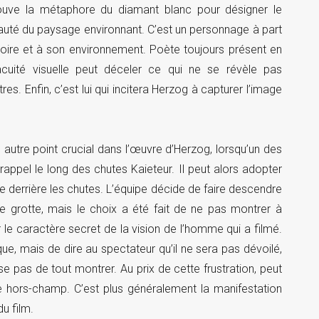
ouve la métaphore du diamant blanc pour désigner le
a beauté du paysage environnant. C’est un personnage à part
toire et à son environnement. Poète toujours présent en
l’acuité visuelle peut déceler ce qui ne se révèle pas
es. Enfin, c’est lui qui incitera Herzog à capturer l’image
autre point crucial dans l’œuvre d’Herzog, lorsqu’un des
ppel le long des chutes Kaieteur. Il peut alors adopter
te derrière les chutes. L’équipe décide de faire descendre
te grotte, mais le choix a été fait de ne pas montrer à
 le caractère secret de la vision de l’homme qui a filmé.
que, mais de dire au spectateur qu’il ne sera pas dévoilé,
se pas de tout montrer. Au prix de cette frustration, peut
e hors-champ. C’est plus généralement la manifestation
u film.