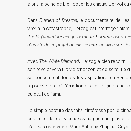
a pris la peine de bien poser les enjeux. L’envol du
Dans
Burden of Dreams
, le documentaire de Le
virer à la catastrophe, Herzog est interrogé : alor
? «
Si j’abandonnais, je serai un homme sans rêve
réussite de ce projet ou elle se termine avec son éc
Avec
The White Diamond
, Herzog a bien reconnu 
son rêve priverait la vie d’horizon et de sens. Le 
se concentrent toutes les aspirations du véritab
supsense et d’où l’émotion quand l’engin prend so
du deuil de l’ami.
La simple capture des faits n’intéresse pas le cinéa
présence de récits annexes augmentant plus encor
d’ailleurs réservée à Marc Anthony Yhap, un Guyana