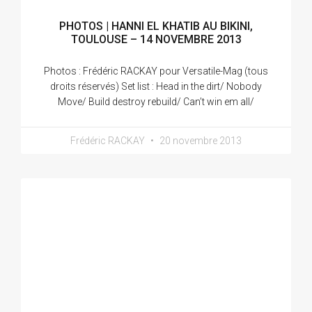
PHOTOS | HANNI EL KHATIB AU BIKINI,
TOULOUSE – 14 NOVEMBRE 2013
Photos : Frédéric RACKAY pour Versatile-Mag (tous
droits réservés) Set list : Head in the dirt/ Nobody
Move/ Build destroy rebuild/ Can’t win em all/
Frédéric RACKAY
20 novembre 2013