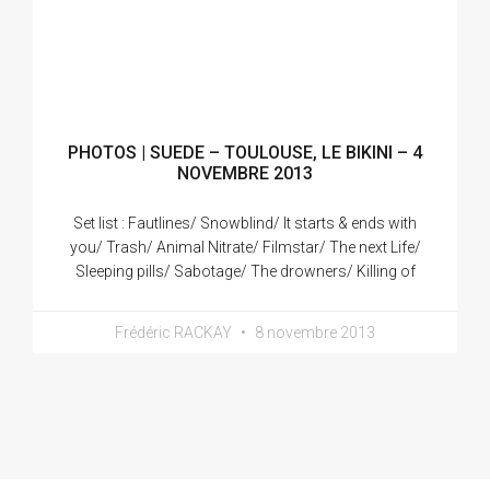
PHOTOS | SUEDE – TOULOUSE, LE BIKINI – 4
NOVEMBRE 2013
Set list : Fautlines/ Snowblind/ It starts & ends with
you/ Trash/ Animal Nitrate/ Filmstar/ The next Life/
Sleeping pills/ Sabotage/ The drowners/ Killing of
Frédéric RACKAY
8 novembre 2013