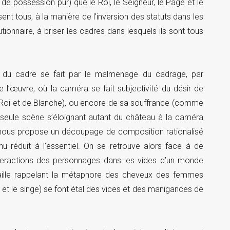
r de possession pur) que le Roi, le Seigneur, le Page et le
nt tous, à la manière de l’inversion des statuts dans les
onnaire, à briser les cadres dans lesquels ils sont tous
on du cadre se fait par le malmenage du cadrage, par
 l’œuvre, où la caméra se fait subjectivité du désir de
oi et de Blanche), ou encore de sa souffrance (comme
 seule scène s’éloignant autant du château à la caméra
 nous propose un découpage de composition rationalisé
u réduit à l’essentiel. On se retrouve alors face à de
interactions des personnages dans les vides d’un monde
 paille rappelant la métaphore des cheveux des femmes
u et le singe) se font étal des vices et des manigances de