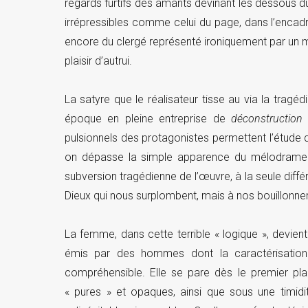
regards furtifs des amants devinant les dessous 
irrépressibles comme celui du page, dans l’encad
encore du clergé représenté ironiquement par un 
plaisir d’autrui.
La satyre que le réalisateur tisse au via la tragé
époque en pleine entreprise de
déconstruction
pulsionnels des protagonistes permettent l’étude d
on dépasse la simple apparence du mélodrame en
subversion tragédienne de l’œuvre, à la seule diff
Dieux qui nous surplombent, mais à nos bouillon
La femme, dans cette terrible « logique », devient
émis par des hommes dont la caractérisation 
compréhensible. Elle se pare dès le premier pl
« pures » et opaques, ainsi que sous une timid