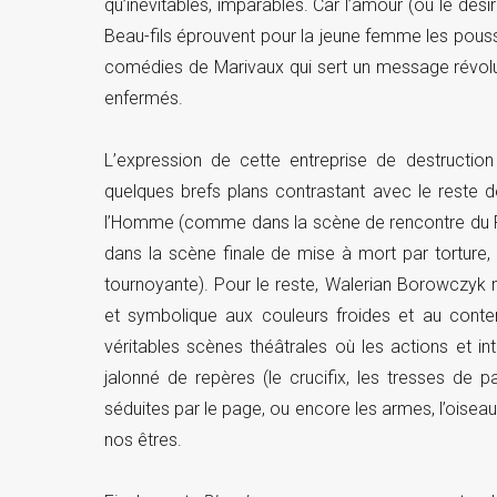
qu’inévitables, imparables. Car l’amour (ou le dési
Beau-fils éprouvent pour la jeune femme les pousse
comédies de Marivaux qui sert un message révoluti
enfermés.
L’expression de cette entreprise de destructi
quelques brefs plans contrastant avec le reste de
l’Homme (comme dans la scène de rencontre du R
dans la scène finale de mise à mort par torture,
tournoyante). Pour le reste, Walerian Borowczyk
et symbolique aux couleurs froides et au conten
véritables scènes théâtrales où les actions et 
jalonné de repères (le crucifix, les tresses de
séduites par le page, ou encore les armes, l’oisea
nos êtres.