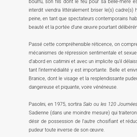
bourru, son fils dont le feu pour sa belle-mère es
interdit viendra littéralement briser le(s) cadre(s
peine, en tant que spectateurs contemporains habi
beauté et la portée d’une œuvre pourtant délibéré
Passé cette compréhensible réticence, on compre
mécanismes de répression sentimentale et sexuell
d’abord en catimini et avec un implicite qu’il délai
tant l’intermédialité y est importante. Belle et en
Branice, dont le visage et la resplendissante pude
dangereuse et piquante, voire vénéneuse.
Pasolini, en 1975, sortira
Salo ou les 120 Journé
Sadienne (dans une moindre mesure) qui traiteron
désir de possession de l’autre chosifiant et rédu
pudeur toute inverse de son œuvre.