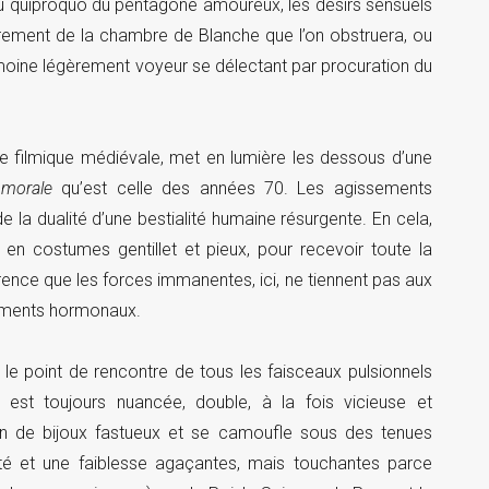
du quiproquo du pentagone amoureux, les désirs sensuels
rement de la chambre de Blanche que l’on obstruera, ou
moine légèrement voyeur se délectant par procuration du
die filmique médiévale, met en lumière les dessous d’une
 morale
qu’est celle des années 70. Les agissements
e la dualité d’une bestialité humaine résurgente. En cela,
 costumes gentillet et pieux, pour recevoir toute la
érence que les forces immanentes, ici, ne tiennent pas aux
nements hormonaux.
 le point de rencontre de tous les faisceaux pulsionnels
est toujours nuancée, double, à la fois vicieuse et
an de bijoux fastueux et se camoufle sous des tenues
ité et une faiblesse agaçantes, mais touchantes parce