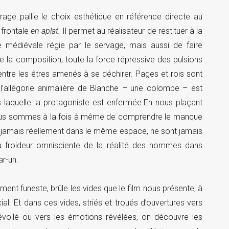
rage pallie le choix esthétique en référence directe au
 frontale
en aplat.
Il permet
au réalisateur de restituer à la
e médiévale régie par le servage, mais aussi de faire
 de la composition, toute la force répressive des pulsions
entre les êtres amenés à se déchirer. Pages et rois sont
 l’allégorie animalière de Blanche – une colombe – est
 laquelle la protagoniste est enfermée.En nous plaçant
 nous sommes à la fois à même de comprendre le manque
 jamais réellement dans le même espace, ne sont jamais
la froideur omnisciente de la réalité des hommes dans
ar-un.
nt funeste, brûle les vides que le film nous présente, à
al. Et dans ces vides, striés et troués d’ouvertures vers
évoilé ou vers les émotions révélées, on découvre les