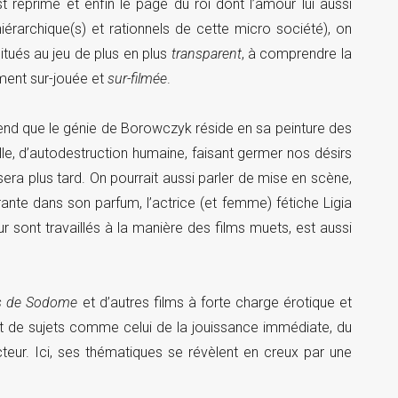
t réprimé et enfin le page du roi dont l’amour lui aussi
) hiérarchique(s) et rationnels de cette micro société), on
tués au jeu de plus en plus
transparent
, à comprendre la
ment sur-jouée et
sur-filmée
.
nd que le génie de Borowczyk réside en sa peinture des
e, d’autodestruction humaine, faisant germer nos désirs
ssera plus tard. On pourrait aussi parler de mise en scène,
ivrante dans son parfum, l’actrice (et femme) fétiche Ligia
ur sont travaillés à la manière des films muets, est aussi
es de Sodome
et d’autres films à forte charge érotique et
t de sujets comme celui de la jouissance immédiate, du
cteur. Ici, ses thématiques se révèlent en creux par une