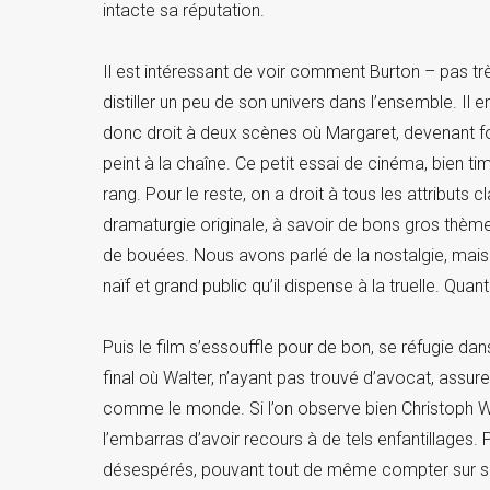
intacte sa réputation.
Il est intéressant de voir comment Burton – pas trè
distiller un peu de son univers dans l’ensemble. Il 
donc droit à deux scènes où Margaret, devenant fo
peint à la chaîne. Ce petit essai de cinéma, bien 
rang. Pour le reste, on a droit à tous les attributs 
dramaturgie originale, à savoir de bons gros thèm
de bouées. Nous avons parlé de la nostalgie, mais
naïf et grand public qu’il dispense à la truelle. Qua
Puis le film s’essouffle pour de bon, se réfugie d
final où Walter, n’ayant pas trouvé d’avocat, assur
comme le monde. Si l’on observe bien Christoph Wa
l’embarras d’avoir recours à de tels enfantillage
désespérés, pouvant tout de même compter sur sa fi