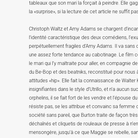
tableaux que son mari la forçait à peindre. Elle 
la «surprise», si la lecture de cet article ne suffit pa
Christoph Waltz et Amy Adams se chargent d’incarn
l’identité caractéristique des deux comédiens, l’
perpétuellement fragiles d’Amy Adams. Il va sans d
une assez forte tendance au cabotinage. Le film c
le mari qui l’y maltraite pour aller, en compagnie d
du Be-Bop et des beatniks, reconstitué pour nous 
attitudes «hip». Elle fait la connaissance de Walter
insignifiantes dans le style d’Utrillo, et n’a aucun
orphelins, il se fait fort de les vendre et l’épouse 
résiste pas, se les attribue et convainc sa femme
société sans pareil, que Burton traite de façon tre
déchaînés et cliquetis de rouleaux de presse à n’e
mensongère, jusqu’à ce que Maggie se rebelle, san