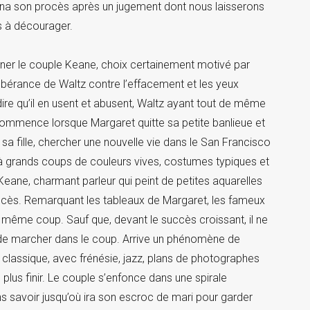
gagna son procès après un jugement dont nous laisserons
s à décourager.
er le couple Keane, choix certainement motivé par
exubérance de Waltz contre l’effacement et les yeux
ire qu’il en usent et abusent, Waltz ayant tout de même
ommence lorsque Margaret quitte sa petite banlieue et
e sa fille, chercher une nouvelle vie dans le San Francisco
à grands coups de couleurs vives, costumes typiques et
 Keane, charmant parleur qui peint de petites aquarelles
 succès. Remarquant les tableaux de Margaret, les fameux
du même coup. Sauf que, devant le succès croissant, il ne
 de marcher dans le coup. Arrive un phénomène de
̀s classique, avec frénésie, jazz, plans de photographes
n plus finir. Le couple s’enfonce dans une spirale
s savoir jusqu’où ira son escroc de mari pour garder