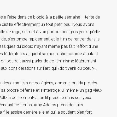
s à l’aise dans ce biopic à la petite semaine – tente de
en distille effectivement un tout petit peu. Nous avons
lle de rage, se met à voir partout ces gros yeux qu’elle
timide, s’estompe rapidement, et le film de rentrer dans le
classiques du biopic n’ayant même pas fait l’effort d’une
es fédérateurs auquel il se raccroche comme à autant
 on pourrait aussi parler de ce féminisme légèrement
nt aux considérations sur l’art, qui «doit venir du cœur»…
ans des gimmicks de collégiens, comme lors du procès
e sa propre défense et s’interroge lui-même, un gag vieux
ltz à ce moment-là, on lit presque dans ses yeux
s. Pendant ce temps, Amy Adams prend des airs
lle assise derrière elle et qui la soutient bien fort,