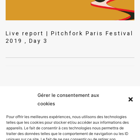
Live report | Pitchfork Paris Festival
2019 , Day 3
Gérer le consentement aux
cookies
Pour offrir les meilleures expériences, nous utilisons des technologies
telles que les cookies pour stocker et/ou accéder aux informations des
appareils. Le fait de consentir à ces technologies nous permettra de
Mentions légales
traiter des données telles que le comportement de navigation ou les ID
uniques sur ce site. Le fait de ne pas consentir ou de retirer son