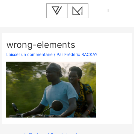
wrong-elements
Laisser un commentaire
/ Par
Frédéric RACKAY