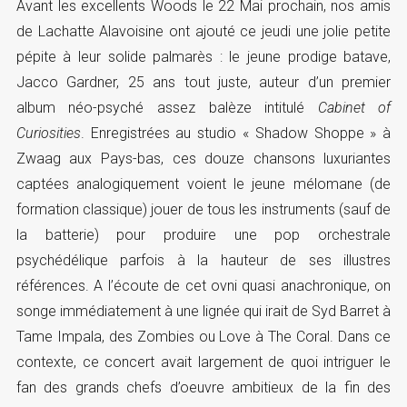
Avant les excellents Woods le 22 Mai prochain, nos amis
de Lachatte Alavoisine ont ajouté ce jeudi une jolie petite
pépite à leur solide palmarès : le jeune prodige batave,
Jacco Gardner, 25 ans tout juste, auteur d’un premier
album néo-psyché assez balèze intitulé
Cabinet of
Curiosities
. Enregistrées au studio « Shadow Shoppe » à
Zwaag aux Pays-bas, ces douze chansons luxuriantes
captées analogiquement voient le jeune mélomane (de
formation classique) jouer de tous les instruments (sauf de
la batterie) pour produire une pop orchestrale
psychédélique parfois à la hauteur de ses illustres
références. A l’écoute de cet ovni quasi anachronique, on
songe immédiatement à une lignée qui irait de Syd Barret à
Tame Impala, des Zombies ou Love à The Coral. Dans ce
contexte, ce concert avait largement de quoi intriguer le
fan des grands chefs d’oeuvre ambitieux de la fin des