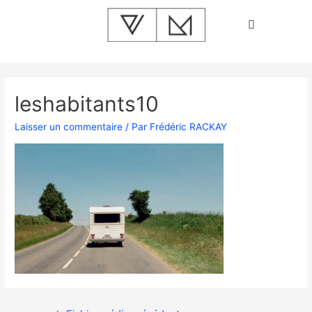
leshabitants10
Laisser un commentaire
/ Par
Frédéric RACKAY