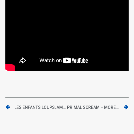
LES ENFANTS LOUPS, AME & YUKI (BLU-RAY/ KAZÉ)
PRIMAL SCREAM – MORE LIGHT (FIRST INTERNATIONAL)