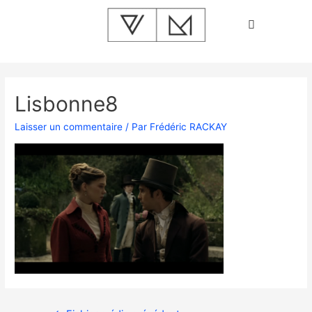
Lisbonne8
Laisser un commentaire
/ Par
Frédéric RACKAY