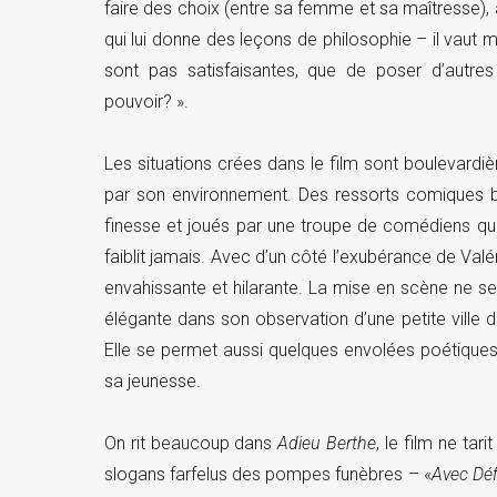
faire des choix (entre sa femme et sa maîtresse), 
qui lui donne des leçons de philosophie – il vaut
sont pas satisfaisantes, que de poser d’autre
pouvoir? ».
Les situations crées dans le film sont boulevardiè
par son environnement. Des ressorts comiques b
finesse et joués par une troupe de comédiens qu
faiblit jamais. Avec d’un côté l’exubérance de Val
envahissante et hilarante. La mise en scène ne se 
élégante dans son observation d’une petite ville
Elle se permet aussi quelques envolées poétiques e
sa jeunesse.
On rit beaucoup dans
Adieu Berthe
, le film ne ta
slogans farfelus des pompes funèbres – «
Avec Défin