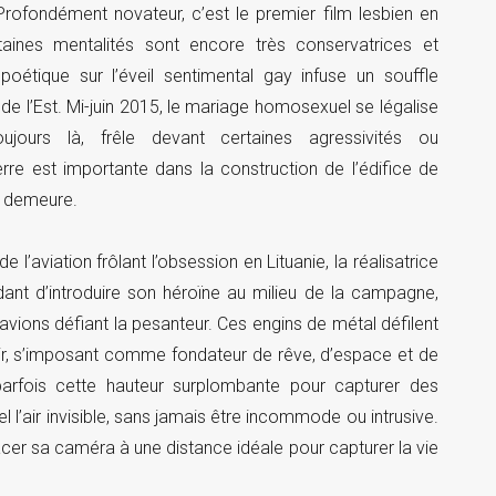
rofondément novateur, c’est le premier film lesbien en
rtaines mentalités sont encore très conservatrices et
oétique sur l’éveil sentimental gay infuse un souffle
de l’Est. Mi-juin 2015, le mariage homosexuel se légalise
oujours là, frêle devant certaines agressivités ou
re est importante dans la construction de l’édifice de
ur demeure.
de l’aviation frôlant l’obsession en Lituanie, la réalisatrice
dant d’introduire son héroïne au milieu de la campagne,
vions défiant la pesanteur. Ces engins de métal défilent
’air, s’imposant comme fondateur de rêve, d’espace et de
 parfois cette hauteur surplombante pour capturer des
l l’air invisible, sans jamais être incommode ou intrusive.
cer sa caméra à une distance idéale pour capturer la vie