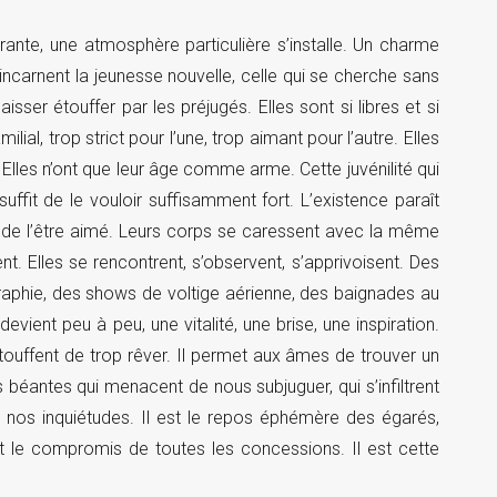
ante, une atmosphère particulière s’installe. Un charme
s incarnent la jeunesse nouvelle, celle qui se cherche sans
aisser étouffer par les préjugés. Elles sont si libres et si
lial, trop strict pour l’une, trop aimant pour l’autre. Elles
 Elles n’ont que leur âge comme arme. Cette juvénilité qui
suffit de le vouloir suffisamment fort. L’existence paraît
x de l’être aimé. Leurs corps se caressent avec la même
nt. Elles se rencontrent, s’observent, s’apprivoisent. Des
aphie, des shows de voltige aérienne, des baignades au
evient peu à peu, une vitalité, une brise, une inspiration.
étouffent de trop rêver. Il permet aux âmes de trouver un
es béantes qui menacent de nous subjuguer, qui s’infiltrent
e nos inquiétudes. Il est le repos éphémère des égarés,
est le compromis de toutes les concessions. Il est cette