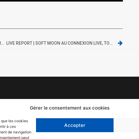
ENTRETIEN AVEC MICHEL CLOUP : TOUT SUR LE « LIVE À LA GAÎTÉ LYRIQUE » ET LE FUTUR ALBUM
LIVE REPORT | SOFT MOON AU CONNEXION LIVE, TOULOUSE
Mentions légales
F
Gérer le consentement aux cookies
Politique de confidentialité
T
s que les cookies
Accepter
ntir à ces
C
ment de navigation
 consentement peut