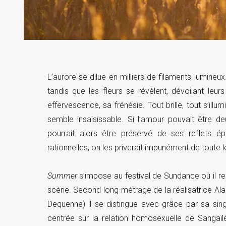
L’aurore se dilue en milliers de filaments lumineu
tandis que les fleurs se révèlent, dévoilant leurs
effervescence, sa frénésie. Tout brille, tout s’illum
semble insaisissable. Si l’amour pouvait être deu
pourrait alors être préservé de ses reflets é
rationnelles, on les priverait impunément de toute l
Summer
s’impose au festival de Sundance où il rem
scène. Second long-métrage de la réalisatrice Al
Dequenne) il se distingue avec grâce par sa singul
centrée sur la relation homosexuelle de Sangaïl