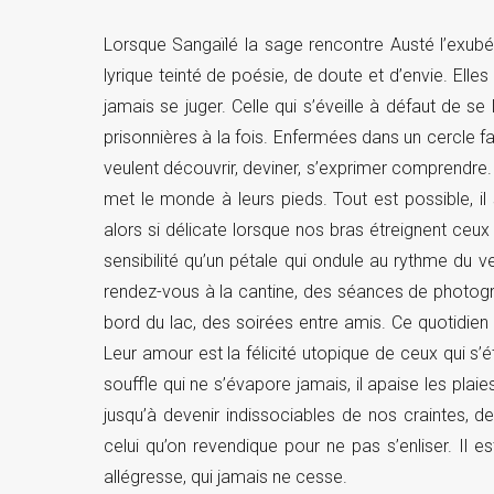
Lorsque Sangaïlé la sage rencontre Austé l’exubér
lyrique teinté de poésie, de doute et d’envie. Elle
jamais se juger. Celle qui s’éveille à défaut de se l
prisonnières à la fois. Enfermées dans un cercle fami
veulent découvrir, deviner, s’exprimer comprendre.
met le monde à leurs pieds. Tout est possible, il 
alors si délicate lorsque nos bras étreignent ceu
sensibilité qu’un pétale qui ondule au rythme du ve
rendez-vous à la cantine, des séances de photogr
bord du lac, des soirées entre amis. Ce quotidien d
Leur amour est la félicité utopique de ceux qui s’
souffle qui ne s’évapore jamais, il apaise les plai
jusqu’à devenir indissociables de nos craintes, d
celui qu’on revendique pour ne pas s’enliser. Il 
allégresse, qui jamais ne cesse.