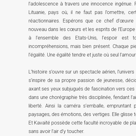
l’adolescence à travers une innocence ingénue. P
Lituanie, pays où, il ne faut pas l’omettre, ce
réactionnaires. Espérons que ce chef d’œuvre p
nouveau dans les cœurs et les esprits de l’Europe 
à l’ensemble des Etats-Unis, l’espoir est t
incompréhensions, mais bien présent. Chaque pier
l’égalité. Une égalité tendre et juste où seul l’amo
L’histoire s’ouvre sur un spectacle aérien, l’univers 
s’inspire de sa propre passion de jeunesse, déci
axant ses yeux subjugués de fascination vers ces a
dans une chorégraphie très disciplinée, fendant l
liberté. Ainsi la caméra s’emballe, empruntant
paysages, des émotions, des vertiges. Elle glisse te
Et Kavaïté possède cette faculté incroyable de pla
sans avoir l’air d’y toucher.