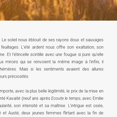
x. Le soleil nous éblouit de ses rayons doux et sauvages
 feuillages. L’été ardent nous offre son exaltation, son
ine. Et l’étincelle scintille avec une fougue si pure qu’elle
x miroirs qui se renvoient la même image à l’infini, il
phémères. Mais si les sentiments avaient des allures
eurs préciosités.
porte, avec la plus belle légitimité, le prix de la mise en
anté Kavaïté (neuf ans après
Ecoute le temps
, avec Emilie
arité, son intensité et sa maîtrise. L’intrigue est osée,
é et Austé, deux jeunes femmes flirtant avec la fin de