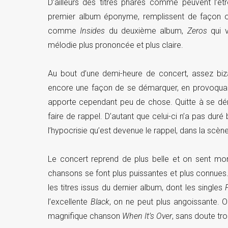
D’ailleurs des titres phares comme peuvent l’êt
premier album éponyme, remplissent de façon on 
comme
Insides
du deuxième album,
Zeros
qui v
mélodie plus prononcée et plus claire.
Au bout d’une demi-heure de concert, assez biz
encore une façon de se démarquer, en provoquant
apporte cependant peu de chose. Quitte à se dé
faire de rappel. D’autant que celui-ci n’a pas duré
l’hypocrisie qu’est devenue le rappel, dans la scèn
Le concert reprend de plus belle et on sent mon
chansons se font plus puissantes et plus connues.
les titres issus du dernier album, dont les singles
F
l’excellente
Black
, on ne peut plus angoissante. 
magnifique chanson
When It’s Over
, sans doute tro