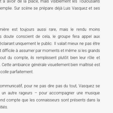
it à avoir de la place, mais visiblement les Toulousains
n remplie. Sur scène se prépare déjà Luis Vasquez et ses
mière est toujours aussi rare, mais le rendu moins
s doute conscient de cela, le groupe fera appel aux
lairant uniquement le public. Il valait mieux ne pas être
st difficile à assumer par moments et même si les grands
ut du compte, ils remplissent plutôt bien leur rôle et
 Cette ambiance générale visuellement bien maîtrisé est
colle parfaitement.
 communicatif, pour ne pas dire pas du tout, Vasquez se
ts, un autre rageurs – pour accompagner une musique
 rend compte que les connaisseurs sont présents dans la
tiés.