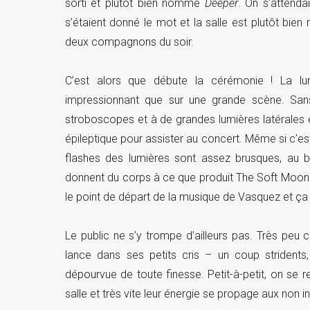
sorti et plutôt bien nommé
Deeper
. On s’attenda
s’étaient donné le mot et la salle est plutôt bie
deux compagnons du soir.
C’est alors que débute la cérémonie ! La lu
impressionnant que sur une grande scène. San
stroboscopes et à de grandes lumières latérales éc
épileptique pour assister au concert. Même si c’e
flashes des lumières sont assez brusques, au bo
donnent du corps à ce que produit The Soft Moon.
le point de départ de la musique de Vasquez et ça 
Le public ne s’y trompe d’ailleurs pas. Très peu
lance dans ses petits cris – un coup striden
dépourvue de toute finesse. Petit-à-petit, on se
salle et très vite leur énergie se propage aux non ini