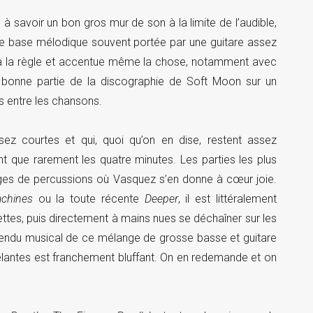
à savoir un bon gros mur de son à la limite de l’audible,
ne base mélodique souvent portée par une guitare assez
s à la règle et accentue même la chose, notamment avec
ne bonne partie de la discographie de Soft Moon sur un
s entre les chansons.
ez courtes et qui, quoi qu’on en dise, restent assez
nt que rarement les quatre minutes. Les parties les plus
ges de percussions où Vasquez s’en donne à cœur joie.
achines
ou la toute récente
Deeper
, il est littéralement
ttes, puis directement à mains nues se déchaîner sur les
e rendu musical de ce mélange de grosse basse et guitare
elantes est franchement bluffant. On en redemande et on