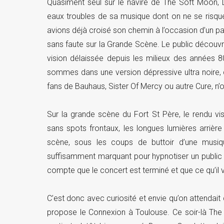
Quasiment seul sur le navire de The Soft Moon, 
eaux troubles de sa musique dont on ne se risquer
avions déjà croisé son chemin à l’occasion d’un pa
sans faute sur la Grande Scène. Le public découvra
vision délaissée depuis les milieux des années 
sommes dans une version dépressive ultra noire, 
fans de Bauhaus, Sister Of Mercy ou autre Cure, n’o
Sur la grande scène du Fort St Père, le rendu vi
sans spots frontaux, les longues lumières arrière
scène, sous les coups de buttoir d’une musiq
suffisamment marquant pour hypnotiser un public
compte que le concert est terminé et que ce qu’il v
C’est donc avec curiosité et envie qu’on attendait
propose le Connexion à Toulouse. Ce soir-là The