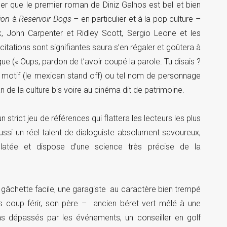
r que le premier roman de Diniz Galhos est bel et bien
ion
à
Reservoir Dogs
– en particulier et à la pop culture –
k, John Carpenter et Ridley Scott, Sergio Leone et les
itations sont signifiantes saura s’en régaler et goûtera à
logue (« Oups, pardon de t’avoir coupé la parole. Tu disais ?
e, tel motif (le mexican stand off) ou tel nom de personnage
de la culture bis voire au cinéma dit de patrimoine.
n strict jeu de références qui flattera les lecteurs les plus
ussi un réel talent de dialoguiste absolument savoureux,
éclatée et dispose d’une science très précise de la
 gâchette facile, une garagiste au caractère bien trempé
ns coup férir, son père – ancien béret vert mêlé à une
s dépassés par les événements, un conseiller en golf