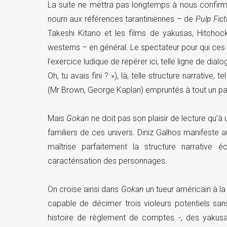
La suite ne mettra pas longtemps à nous confirme
nourri aux références tarantiniennes – de
Pulp Fict
Takeshi Kitano et les films de yakusas, Hitchoc
westerns – en général. Le spectateur pour qui ces c
l’exercice ludique de repérer ici, telle ligne de dia
Oh, tu avais fini ? »), là, telle structure narrativ
(Mr Brown, George Kaplan) empruntés à tout un pan 
Mais
Gokan
ne doit pas son plaisir de lecture qu’à u
familiers de ces univers. Diniz Galhos manifeste a
maîtrise parfaitement la structure narrative 
caractérisation des personnages.
On croise ainsi dans
Gokan
un tueur américain à la
capable de décimer trois violeurs potentiels sa
histoire de règlement de comptes -, des yakusa