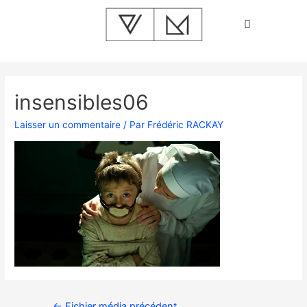
insensibles06
Laisser un commentaire
/ Par
Frédéric RACKAY
←
Fichier média précédent