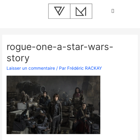
rogue-one-a-star-wars-
story
Laisser un commentaire
/ Par
Frédéric RACKAY