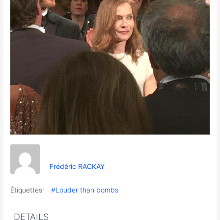
Frédéric RACKAY
Étiquettes:
#Louder than bombs
DETAILS