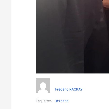
Frédéric RACKAY
Étiquettes:
#sicario