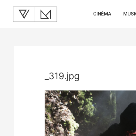
CINÉMA
MUSI
_319.jpg