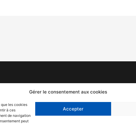
Mentions légales
F
Gérer le consentement aux cookies
Politique de confidentialité
T
s que les cookies
Accepter
ntir à ces
C
ment de navigation
 consentement peut