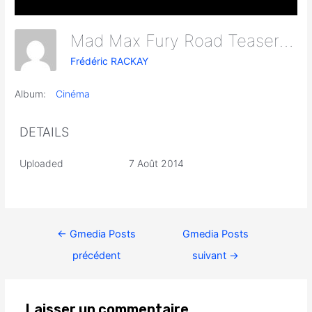
Mad Max Fury Road Teaser Screen Caps 49
Frédéric RACKAY
Album:
Cinéma
DETAILS
Uploaded
7 Août 2014
←
Gmedia Posts
Gmedia Posts
précédent
suivant
→
Laisser un commentaire