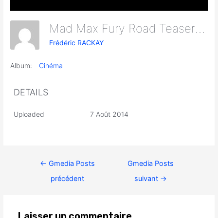
Mad Max Fury Road Teaser Screen Caps 68
Frédéric RACKAY
Album:
Cinéma
DETAILS
Uploaded
7 Août 2014
←
Gmedia Posts
Gmedia Posts
précédent
suivant
→
Laisser un commentaire