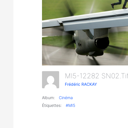
MI5-12282 SN02.t
Frédéric RACKAY
Album:
Cinéma
Étiquettes:
#MI5