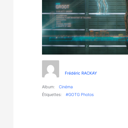
Frédéric RACKAY
Album:
Cinéma
Étiquettes:
#GOTG Photos